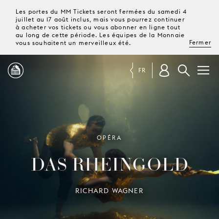
Les portes du MM Tickets seront fermées du samedi 4
juillet au 17 août inclus, mais vous pourrez continuer
à acheter vos tickets ou vous abonner en ligne tout
au long de cette période. Les équipes de la Monnaie
Fermer
vous souhaitent un merveilleux été.
FR
PROGRAMME
MAGAZINE
OPÉRA
DAS RHEINGOLD
TICKETS &
ABONNEMENTS
RICHARD WAGNER
VOTRE
VISITE