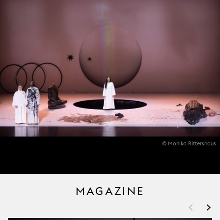
© Monika Rittershaus
MAGAZINE
<
>