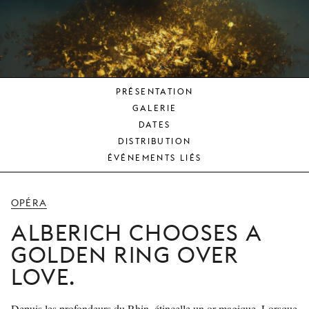
JEUNE
PUBLIC
LA
MONNAIE
PRÉSENTATION
NOUS
GALERIE
SOUTENIR
DATES
DISTRIBUTION
ÉVÉNEMENTS LIÉS
OPÉRA
ALBERICH CHOOSES A
GOLDEN RING OVER
LOVE.
Depuis les profondeurs du Rhin, étincelle un or magique. Lorsque