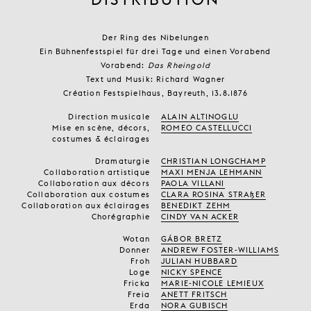
Der Ring des Nibelungen
Ein Bühnenfestspiel für drei Tage und einen Vorabend
Vorabend:
Das Rheingold
Text und Musik: Richard Wagner
Création Festspielhaus, Bayreuth, 13.8.1876
Direction musicale
ALAIN ALTINOGLU
Mise en scène, décors,
ROMEO CASTELLUCCI
costumes & éclairages
Dramaturgie
CHRISTIAN LONGCHAMP
Collaboration artistique
MAXI MENJA LEHMANN
Collaboration aux décors
PAOLA VILLANI
Collaboration aux costumes
CLARA ROSINA STRAßER
Collaboration aux éclairages
BENEDIKT ZEHM
Chorégraphie
CINDY VAN ACKER
Wotan
GÁBOR BRETZ
Donner
ANDREW FOSTER-WILLIAMS
Froh
JULIAN HUBBARD
Loge
NICKY SPENCE
Fricka
MARIE-NICOLE LEMIEUX
Freia
ANETT FRITSCH
Erda
NORA GUBISCH