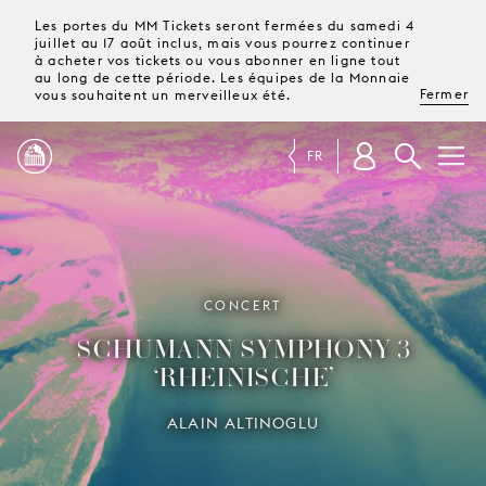
Les portes du MM Tickets seront fermées du samedi 4
juillet au 17 août inclus, mais vous pourrez continuer
à acheter vos tickets ou vous abonner en ligne tout
au long de cette période. Les équipes de la Monnaie
Fermer
vous souhaitent un merveilleux été.
FR
PROGRAMME
MAGAZINE
CONCERT
SCHUMANN SYMPHONY 3
TICKETS &
‘RHEINISCHE’
ABONNEMENTS
ALAIN ALTINOGLU
VOTRE
VISITE