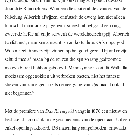
door drie Rijndochters. Wanneer die spottend de avances van de
Nibelung Alberich afwijzen, ontfutselt de dwerg hen niet alleen
hun schat maar ook zijn geheim: smeed uit het goud een ring,
zweer de liefde af, en je verwerft de wereldheerschappij. Alberich
twijfelt niet, maar zijn almacht is van korte duur. Ook oppergod
Wotan heeft immers zijn zinnen op het goud gezet. Hij wil er zijn
schuld mee aflossen bij de reuzen die zijn zo lang gedroomde
nieuwe burcht hebben gebouwd. Maar symboliseert dit Walhalla,
moeizaam opgetrokken uit verbroken pacten, niet het funeste
streven van zijn eigenaar? Is de neergang van
zijn
macht ook al
niet begonnen?
Met de première van
Das Rheingold
vangt in 1876 een nieuw en
beslissend hoofdstuk in de geschiedenis van de opera aan. Uit een
enkel openingsakkoord, 136 maten lang aangehouden, ontwaakt