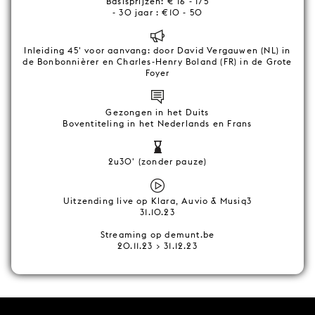
Basisprijzen: € 16 - 175
- 30 jaar : €10 - 50
Inleiding 45' voor aanvang: door David Vergauwen (NL) in
de Bonbonnièrer en Charles-Henry Boland (FR) in de Grote
Foyer
Gezongen in het Duits
Boventiteling in het Nederlands en Frans
2u30' (zonder pauze)
Uitzending live op Klara, Auvio & Musiq3
31.10.23
Streaming op demunt.be
20.11.23 > 31.12.23