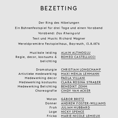
BEZETTING
Der Ring des Nibelungen
Ein Bühnenfestspiel für drei Tage und einen Vorabend
Vorabend:
Das Rheingold
Text und Musik: Richard Wagner
Wereldpremière Festspielhaus, Bayreuth, 13.8.1876
Muzikale leiding
ALAIN ALTINOGLU
Regie, decor, kostuums &
ROMEO CASTELLUCCI
belichting
Dramaturgie
CHRISTIAN LONGCHAMP
Artistieke medewerking
MAXI MENJA LEHMANN
Medewerking decor
PAOLA VILLANI
Medewerking kostuums
CLARA ROSINA STRAßER
Medewerking Belichting
BENEDIKT ZEHM
Choreografie
CINDY VAN ACKER
Wotan
GÁBOR BRETZ
Donner
ANDREW FOSTER-WILLIAMS
Froh
JULIAN HUBBARD
Loge
NICKY SPENCE
Fricka
MARIE-NICOLE LEMIEUX