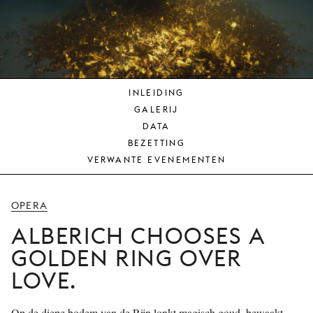
JONG
PUBLIEK
DE
MUNT
INLEIDING
STEUN
GALERIJ
ONS
DATA
BEZETTING
VERWANTE EVENEMENTEN
OPERA
ALBERICH CHOOSES A
GOLDEN RING OVER
LOVE.
Op de diepe bodem van de Rijn lonkt magisch goud, bewaakt