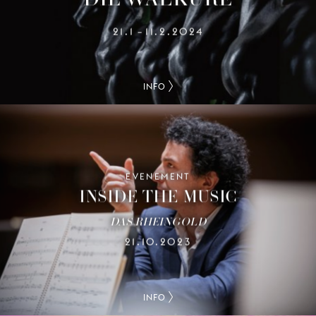
21.1
11.2.2024
–
INFO
EVENEMENT
INSIDE THE MUSIC
DAS RHEINGOLD
21.10.2023
INFO