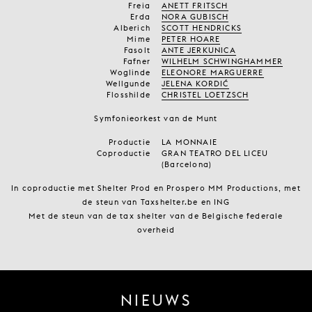
Freia
ANETT FRITSCH
Erda
NORA GUBISCH
Alberich
SCOTT HENDRICKS
Mime
PETER HOARE
Fasolt
ANTE JERKUNICA
Fafner
WILHELM SCHWINGHAMMER
Woglinde
ELEONORE MARGUERRE
Wellgunde
JELENA KORDIĆ
Flosshilde
CHRISTEL LOETZSCH
Symfonieorkest van de Munt
Productie
LA MONNAIE
Coproductie
GRAN TEATRO DEL LICEU
(Barcelona)
In coproductie met Shelter Prod en Prospero MM Productions, met
de steun van Taxshelter.be en ING
Met de steun van de tax shelter van de Belgische federale
overheid
NIEUWS