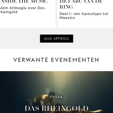
INSIDE THE MUSIC
HET ABC VAN DE
RING
Alain Altinoglu over Das
Rheingold
Deel 1: van Apocalyps tot
Maestro
ALLE ARTIKELS
VERWANTE EVENEMENTEN
OPERA
DAS RHEINGOLD