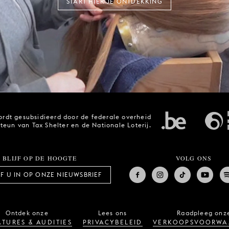
START HIER JE ONTDEKKING
rdt gesubsidieerd door de federale overheid
steun van Tax Shelter en de Nationale Loterij.
BLIJF OP DE HOOGTE
VOLG ONS
JF U IN OP ONZE NIEUWSBRIEF
Ontdek onze
Lees ons
Raadpleeg onz
TURES & AUDITIES
PRIVACYBELEID
VERKOOPSVOORWA