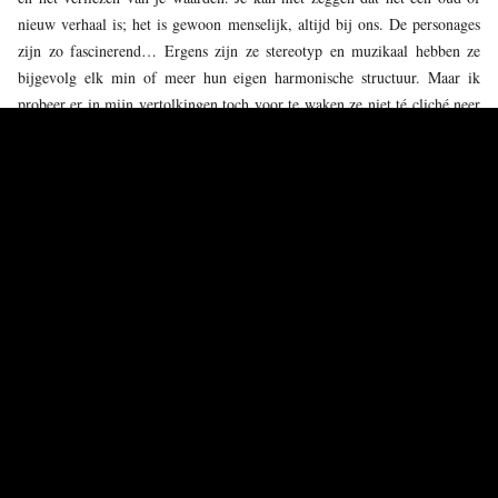
nieuw verhaal is; het is gewoon menselijk, altijd bij ons. De personages
zijn zo fascinerend… Ergens zijn ze stereotyp en muzikaal hebben ze
bijgevolg elk min of meer hun eigen harmonische structuur. Maar ik
probeer er in mijn vertolkingen toch voor te waken ze niet té cliché neer
te zetten. Van Nick Shadow bijvoorbeeld, de duivel, wil ik net het
menselijke kantje laten zien. Hij is zo overtuigend, net omdat hij zo
aardig is. En bij Anne Trulove probeer ik dan weer om het naiëve kantje
ervan af te vijlen.
THE RAKE’S PROGRESS
BRENGT U SAMEN MET HET
NEDERLANDSE LUDWIG ENSEMBLE, EEN GROEP WAARMEE U
INTENS SAMENWERKT.
De muzikanten van LUDWIG vormen een flexibel collectief. Met het
ensemble werk ik nu al een jaar of negen samen, maar de afzonderlijke
muzikanten kwam ik al tegen in projecten met andere orkesten en
groepen. De samenwerking loopt zo goed omdat we er dezelfde muzikale
ideeën op nahouden. We zijn allemaal nieuwsgierig, nemen risico’s. En
dat loont: in 2018 nog wonnen we samen voor het album
Crazy Girl
Crazy
onder meer een Grammy Award en de Klara Muziekprijs voor