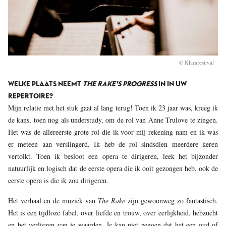
© Klarafestival
WELKE PLAATS NEEMT
THE RAKE’S PROGRESS
IN IN UW
REPERTOIRE?
Mijn relatie met het stuk gaat al lang terug! Toen ik 23 jaar was, kreeg ik
de kans, toen nog als understudy, om de rol van Anne Trulove te zingen.
Het was de allereerste grote rol die ik voor mij rekening nam en ik was
er meteen aan verslingerd. Ik heb de rol sindsdien meerdere keren
vertolkt. Toen ik besloot een opera te dirigeren, leek het bijzonder
natuurlijk en logisch dat de eerste opera die ik ooit gezongen heb, ook de
eerste opera is die ik zou dirigeren.
Het verhaal en de muziek van
The Rake
zijn gewoonweg zo fantastisch.
Het is een tijdloze fabel, over liefde en trouw, over eerlijkheid, hebzucht
en het verliezen van je waarden. Je kan niet zeggen dat het een oud of