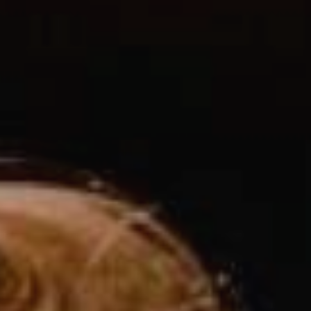
JONG
PUBLIEK
DE
MUNT
STEUN
ONS