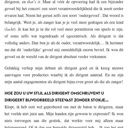
dirigeren, en
that’s it
. Maar al vóór de opvoering had ik een bijzonder
gevoel bij het concert: een soort verantwoordelijkheid die ik nooit eerder
ervaren had. Noem het gerust zelfs een soort ‘oudergevoel’. Dat woord is
belangrijk. Weet je, als zanger kan je je veel meer gedragen als een kind
(
lacht
). Je kan het je in die rol veel meer permitteren om speels te zijn,
of soms zelfs wat tegendraads of egocentrisch. Als dirigent is dat
volledig anders. Dan ben je als de ouder, verantwoordelijk… Ik herinner
me dat dit ‘ouderlijke’ gevoel mij onmiddellijk enorm beviel. Ik wou dit
gevoel en de wereld van de dirigent absoluut verder verkennen.
Gelukkig verliep mijn debuut als dirigent goed en ik kreeg nieuwe
aanvragen voor producties waarbij ik als dirigent aantrad. En nu zijn
mijn aantal engagementen als dirigent bijna even groot als die als zanger!
HOE ZOU U UW STIJL ALS DIRIGENT OMSCHRIJVEN? U
DIRIGEERT BIJVOORBEELD STEEVAST ZONDER STOKJE…
Klopt, ik heb ooit wel geprobeerd om met de baton te dirigeren, maar
het voelde niet juist aan. Mijn handen zijn gewoon te expressief! Ik wou
niets toevoegen aan die gestiek, dat werkte voor mij alleen maar
belemmerend. Of ik dan een bepaalde dirigeerstijl heb… Ik zou het niet