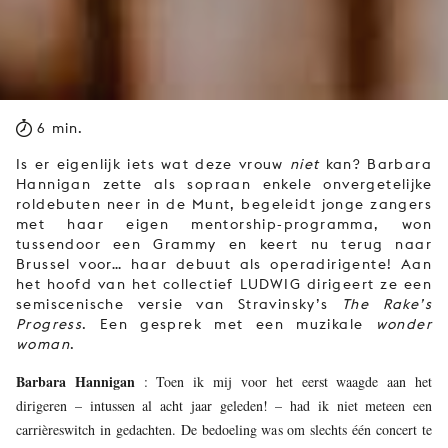
6 min.
Is er eigenlijk iets wat deze vrouw
niet
kan? Barbara
Hannigan zette als sopraan enkele onvergetelijke
roldebuten neer in de Munt, begeleidt jonge zangers
met haar eigen mentorship-programma, won
tussendoor een Grammy en keert nu terug naar
Brussel voor… haar debuut als operadirigente! Aan
het hoofd van het collectief LUDWIG dirigeert ze een
semiscenische versie van Stravinsky’s
The
Rake’s
Progress
. Een gesprek met een muzikale
wonder
woman
.
Barbara Hannigan
: Toen ik mij voor het eerst waagde aan het
dirigeren – intussen al acht jaar geleden! – had ik niet meteen een
carrièreswitch in gedachten. De bedoeling was om slechts één concert te