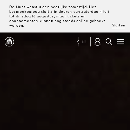
De Munt wenst u een heerlijke zomertijd. Het
bespreekbureau sluit zijn deuren van zaterdag 4 juli
tot dinsdag 18 augustus, maar tickets en
abonnementen kunnen nog steeds online geboekt
Sluiten
worden.
NL
PROGRAMMA
MAGAZINE
TICKETS &
ABONNEMENTEN
UW
BEZOEK