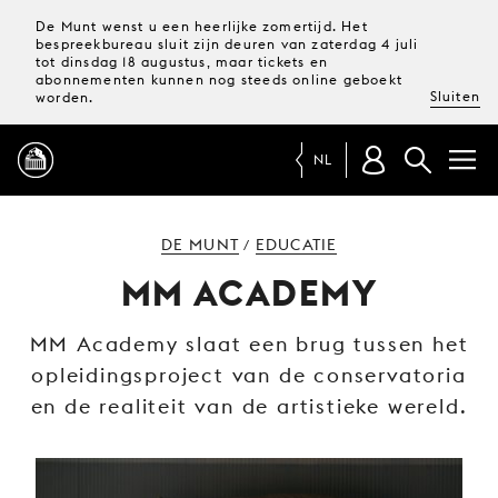
De Munt wenst u een heerlijke zomertijd. Het
bespreekbureau sluit zijn deuren van zaterdag 4 juli
tot dinsdag 18 augustus, maar tickets en
abonnementen kunnen nog steeds online geboekt
Sluiten
worden.
NL
PROGRAMMA
DE MUNT
EDUCATIE
/
MM ACADEMY
MAGAZINE
MM Academy slaat een brug tussen het
opleidingsproject van de conservatoria
TICKETS &
ABONNEMENTEN
en de realiteit van de artistieke wereld.
UW
BEZOEK