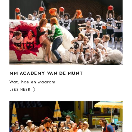
JONG
PUBLIEK
DE
MUNT
STEUN
ONS
© B. Uhlig
MM ACADEMY VAN DE MUNT
Wat, hoe en waarom
LEES MEER