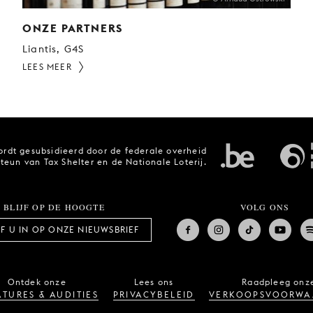
ONZE PARTNERS
Liantis, G4S
LEES MEER
rdt gesubsidieerd door de federale overheid
steun van Tax Shelter en de Nationale Loterij.
BLIJF OP DE HOOGTE
VOLG ONS
JF U IN OP ONZE NIEUWSBRIEF
Ontdek onze
Lees ons
Raadpleeg onz
TURES & AUDITIES
PRIVACYBELEID
VERKOOPSVOORWA