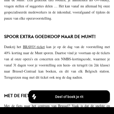
vragen stellen of suggesties delen … Het kan vanaf nu allemaal bij onze
gespecialiseerde medewerkers in de inkomhal, voorafgaand of tijdens de
pauze van elke operavoorstelling.
SPOOR EXTRA GOEDKOOP NAAR DE MUNT!
Dankzij het
BRAVO!-ticket
kan je op de dag van de voorstelling met
40% korting naar de Munt sporen. Daartoe vind je voortaan op de tickets
van al onze opera’s en concerten een NMBS-kortingscode, waarmee je
vanaf 31 dagen voor je voorstelling een heen- en terugrit (in 2de klasse)
naar Brussel-Centraal kan boeken, en dit van elk Belgisch station.
Terugreizen mag met dit ticket ook nog de dag nadien.
MET DE FIETS NAAR DE MUNT
Met de fiets naar het centrum van Brussel? Vaak is dat de snelste en
makkelijkste optie. Komt u met een plooifiets, dan kunt u die gratis en