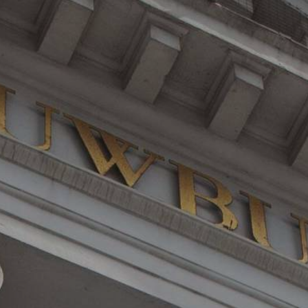
JONG
PUBLIEK
DE
MUNT
STEUN
ONS