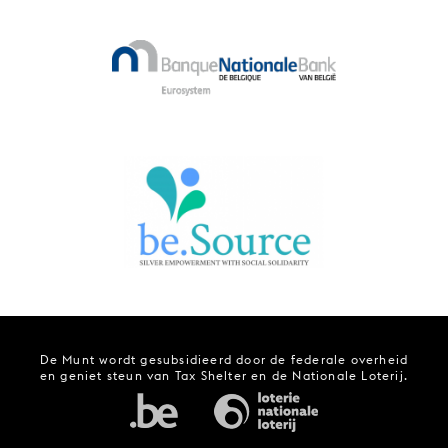
De Munt wordt gesubsidieerd door de federale overheid
en geniet steun van Tax Shelter en de Nationale Loterij.