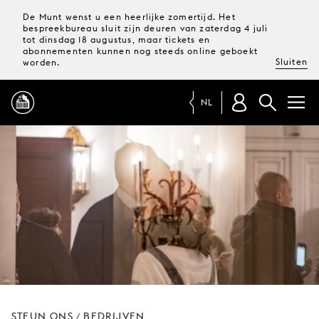
De Munt wenst u een heerlijke zomertijd. Het
bespreekbureau sluit zijn deuren van zaterdag 4 juli
tot dinsdag 18 augustus, maar tickets en
abonnementen kunnen nog steeds online geboekt
Sluiten
worden.
NL
PROGRAMMA
MAGAZINE
TICKETS &
ABONNEMENTEN
UW
BEZOEK
STEUN ONS
BEDRIJVEN
/