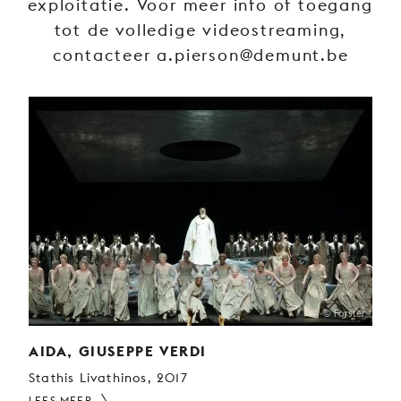
exploitatie. Voor meer info of toegang
JONG
tot de volledige videostreaming,
PUBLIEK
contacteer a.pierson@demunt.be
DE
MUNT
STEUN
ONS
© Forster
AIDA, GIUSEPPE VERDI
Stathis Livathinos, 2017
LEES MEER