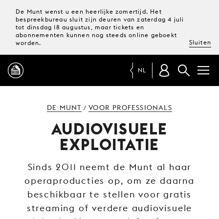
De Munt wenst u een heerlijke zomertijd. Het
bespreekbureau sluit zijn deuren van zaterdag 4 juli
tot dinsdag 18 augustus, maar tickets en
abonnementen kunnen nog steeds online geboekt
Sluiten
worden.
NL
PROGRAMMA
DE MUNT
VOOR PROFESSIONALS
/
AUDIOVISUELE
MAGAZINE
EXPLOITATIE
TICKETS &
Sinds 2011 neemt de Munt al haar
ABONNEMENTEN
operaproducties op, om ze daarna
beschikbaar te stellen voor gratis
UW
BEZOEK
streaming of verdere audiovisuele