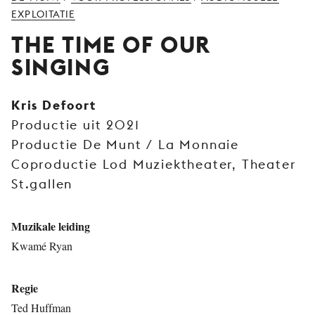
JONG
EXPLOITATIE
PUBLIEK
THE TIME OF OUR
DE
SINGING
MUNT
STEUN
Kris Defoort
ONS
Productie uit 2021
Productie De Munt / La Monnaie
Coproductie Lod Muziektheater, Theater
St.gallen
Muzikale leiding
Kwamé Ryan
Regie
Ted Huffman