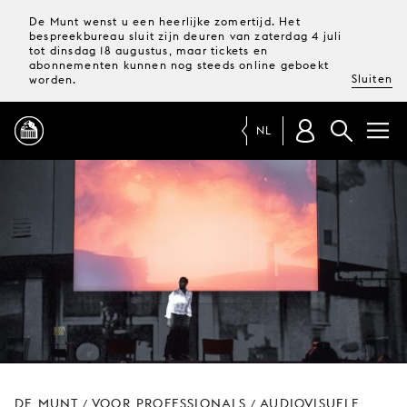
De Munt wenst u een heerlijke zomertijd. Het
bespreekbureau sluit zijn deuren van zaterdag 4 juli
tot dinsdag 18 augustus, maar tickets en
abonnementen kunnen nog steeds online geboekt
Sluiten
worden.
NL
PROGRAMMA
MAGAZINE
TICKETS &
ABONNEMENTEN
UW
BEZOEK
DE MUNT
VOOR PROFESSIONALS
AUDIOVISUELE
/
/