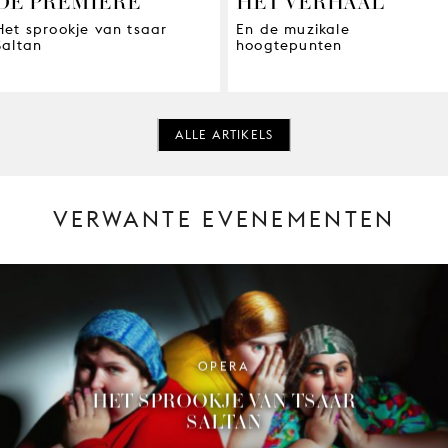
DE PREMIÈRE
HET VERHAAL
Het sprookje van tsaar
En de muzikale
Saltan
hoogtepunten
ALLE ARTIKELS
VERWANTE EVENEMENTEN
OPERA
HET SPROOKJE VAN TSAAR
SALTAN