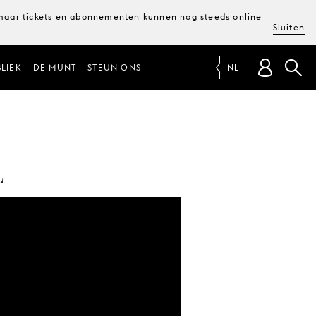
, maar tickets en abonnementen kunnen nog steeds online
Sluiten
LIEK
DE MUNT
STEUN ONS
NL
L