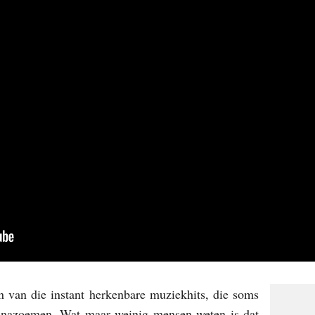
 van die instant herkenbare muziekhits, die soms
n nazoemen. Wat maar weinig mensen weten is dat