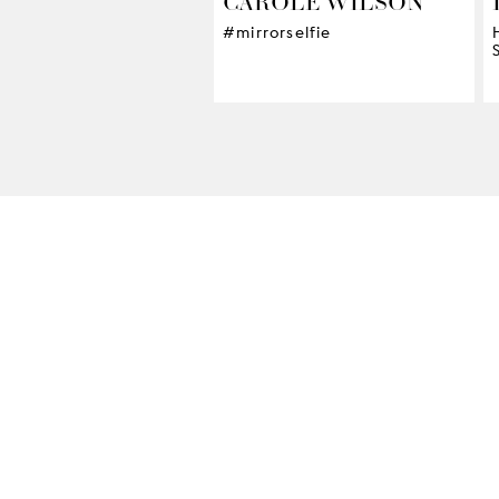
CAROLE WILSON
#mirrorselfie