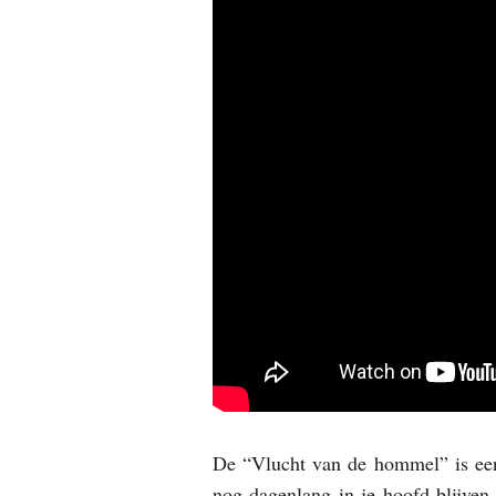
De “Vlucht van de hommel” is een
nog dagenlang in je hoofd blijve