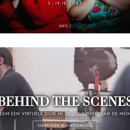
3
19.12.2023
–
INFO
BEHIND THE SCENE
EEM EEN VIRTUELE DUIK IN DE COULISSEN VAN DE MU
START HIER JE ONTDEKKING