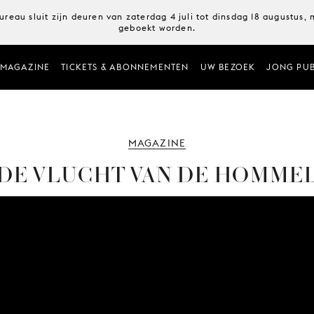
ureau sluit zijn deuren van zaterdag 4 juli tot dinsdag 18 augustus
geboekt worden.
MAGAZINE
TICKETS & ABONNEMENTEN
UW BEZOEK
JONG PUB
MAGAZINE
DE VLUCHT VAN DE HOMME