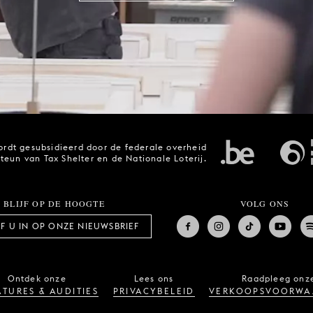
rdt gesubsidieerd door de federale overheid
steun van Tax Shelter en de Nationale Loterij.
BLIJF OP DE HOOGTE
VOLG ONS
JF U IN OP ONZE NIEUWSBRIEF
Ontdek onze
Lees ons
Raadpleeg onz
TURES & AUDITIES
PRIVACYBELEID
VERKOOPSVOORWA