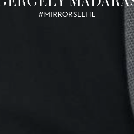
GERGELY MADARA
#MIRRORSELFIE