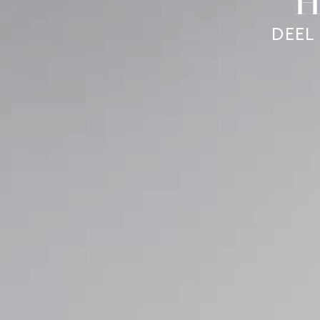
H
DEEL