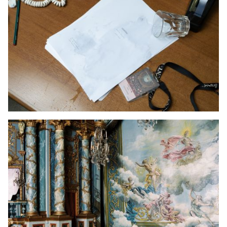
JONG
PUBLIEK
DE
MUNT
STEUN
ONS