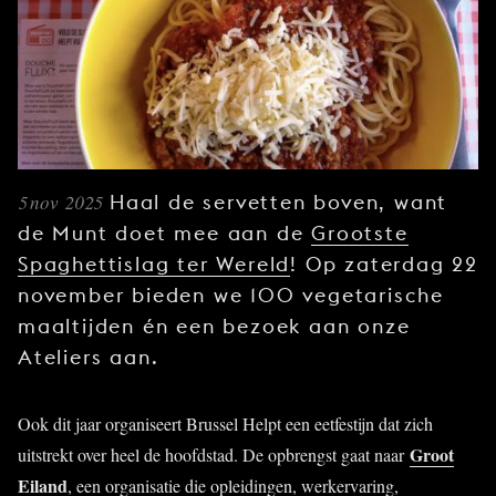
JONG
PUBLIEK
DE
MUNT
STEUN
ONS
5 nov 2025
Haal de servetten boven, want
de Munt doet mee aan de
Grootste
Spaghettislag ter Wereld
! Op zaterdag 22
november bieden we 100 vegetarische
maaltijden én een bezoek aan onze
Ateliers aan.
Ook dit jaar organiseert Brussel Helpt een eetfestijn dat zich
Groot
uitstrekt over heel de hoofdstad. De opbrengst gaat naar
Eiland
, een organisatie die opleidingen, werkervaring,