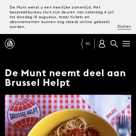
De Munt wenst u een heerlijke zomertijd. Het
bespreekbureau sluit zijn deuren van zaterdag 4 juli
tot dinsdag 18 augustus, maar tickets en
abonnementen kunnen nog steeds online geboekt
Sluiten
worden.
NL
PROGRAMMA
De Munt neemt deel aan
Brussel Helpt
MAGAZINE
TICKETS &
ABONNEMENTEN
UW
BEZOEK