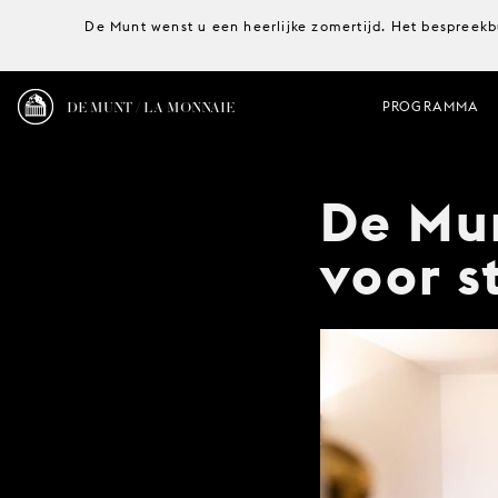
De Munt wenst u een heerlijke zomertijd. Het bespreekb
DE MUNT / LA MONNAIE
PROGRAMMA
De Mun
voor s