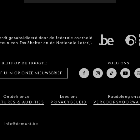
rdt gesubsidieerd door de federale overheid
steun van Tax Shelter en de Nationale Loterij.
BLIJF OP DE HOOGTE
VOLG ONS
JF U IN OP ONZE NIEUWSBRIEF
Ontdek onze
Lees ons
Raadpleeg onz
TURES & AUDITIES
PRIVACYBELEID
VERKOOPSVOORWA
—
info@demunt.be