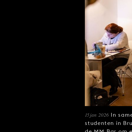
15 jan 2026
In sam
studenten in Br
de MM Bar om e