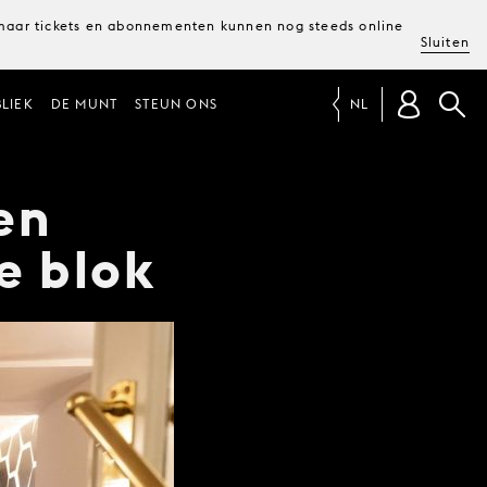
, maar tickets en abonnementen kunnen nog steeds online
Sluiten
LIEK
DE MUNT
STEUN ONS
NL
en
e blok