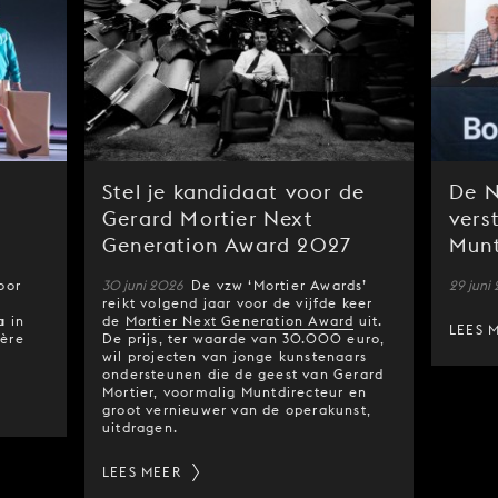
Stel je kandidaat voor de
De N
Gerard Mortier Next
vers
Generation Award 2027
Munt
oor
30 juni 2026
De vzw ‘Mortier Awards’
29 juni
reikt volgend jaar voor de vijfde keer
a
in
de
Mortier Next Generation Award
uit.
LEES 
ière
De prijs, ter waarde van 30.000 euro,
wil projecten van jonge kunstenaars
ondersteunen die de geest van Gerard
Mortier, voormalig Muntdirecteur en
groot vernieuwer van de operakunst,
uitdragen.
LEES MEER