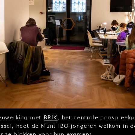
enwerking met
BRIK
, het centrale aanspreek
ussel, heet de Munt 120 jongeren welkom in 
r te blokken voor hun examens.