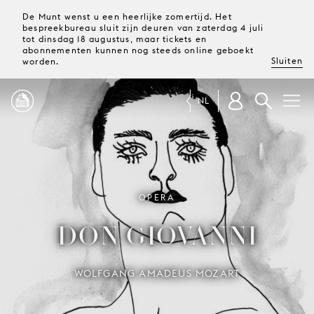
De Munt wenst u een heerlijke zomertijd. Het
bespreekbureau sluit zijn deuren van zaterdag 4 juli
tot dinsdag 18 augustus, maar tickets en
abonnementen kunnen nog steeds online geboekt
Sluiten
worden.
NL
PROGRAMMA
MAGAZINE
OPERA
DON GIOVANNI
TICKETS &
ABONNEMENTEN
WOLFGANG AMADEUS MOZART
UW
BEZOEK