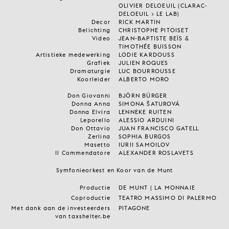
OLIVIER DELOEUIL (CLARAC-
DELOEUIL > LE LAB)
Decor
RICK MARTIN
Belichting
CHRISTOPHE PITOISET
Video
JEAN-BAPTISTE BEÏS &
TIMOTHÉE BUISSON
Artistieke medewerking
LODIE KARDOUSS
Grafiek
JULIEN ROQUES
Dramaturgie
LUC BOURROUSSE
Koorleider
ALBERTO MORO
Don Giovanni
BJÖRN BÜRGER
Donna Anna
SIMONA ŠATUROVÁ
Donna Elvira
LENNEKE RUITEN
Leporello
ALESSIO ARDUINI
Don Ottavio
JUAN FRANCISCO GATELL
Zerlina
SOPHIA BURGOS
Masetto
IURII SAMOILOV
Il Commendatore
ALEXANDER ROSLAVETS
Symfonieorkest en Koor van de Munt
Productie
DE MUNT | LA MONNAIE
Coproductie
TEATRO MASSIMO DI PALERMO
Met dank aan de investeerders
PITAGONE
van taxshelter.be