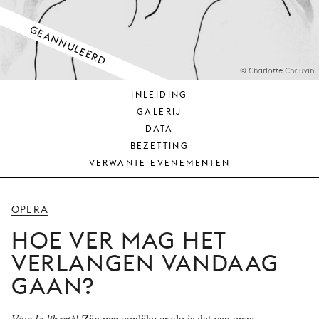
JONG
PUBLIEK
GEANNULEERD
DE
MUNT
© Charlotte Chauvin
INLEIDING
STEUN
GALERIJ
ONS
DATA
BEZETTING
VERWANTE EVENEMENTEN
OPERA
HOE VER MAG HET
VERLANGEN VANDAAG
GAAN?
Viva la libertà
! Zijn persoonlijke credo is dat van onze