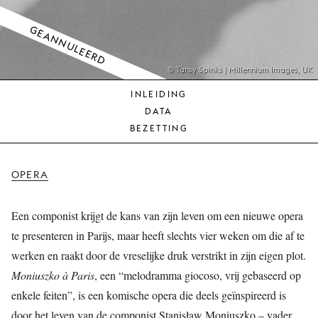
JONG
PUBLIEK
GEANNULEERD
DE
MUNT
© Tansy Spinks | Millennium Images, UK
INLEIDING
STEUN
DATA
ONS
BEZETTING
OPERA
Een componist krijgt de kans van zijn leven om een nieuwe opera
te presenteren in Parijs, maar heeft slechts vier weken om die af te
werken en raakt door de vreselijke druk verstrikt in zijn eigen plot.
Moniuszko à Paris
, een “melodramma giocoso, vrij gebaseerd op
enkele feiten”, is een komische opera die deels geïnspireerd is
door het leven van de componist Stanisław Moniuszko – vader