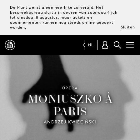
De Munt wenst u een heerlijke zomertijd. Het
bespreekbureau sluit zijn deuren van zaterdag 4 juli
tot dinsdag 18 augustus, maar tickets en
abonnementen kunnen nog steeds online geboekt
Sluiten
worden.
NL
PROGRAMMA
MAGAZINE
OPERA
MONIUSZKO À
PARIS
TICKETS &
ABONNEMENTEN
ANDRZEJ KWIECIŃSKI
UW
BEZOEK