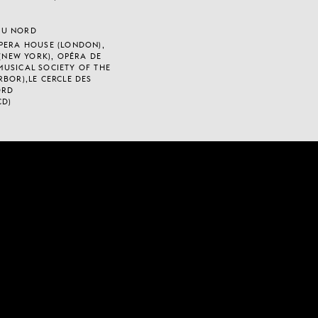
 DU NORD
PERA HOUSE (LONDON),
 (NEW YORK), OPÉRA DE
USICAL SOCIETY OF THE
RBOR),LE CERCLE DES
ORD
CD)