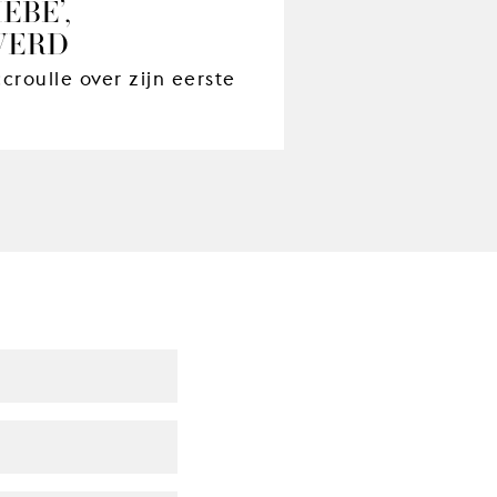
EBE’,
WERD
roulle over zijn eerste