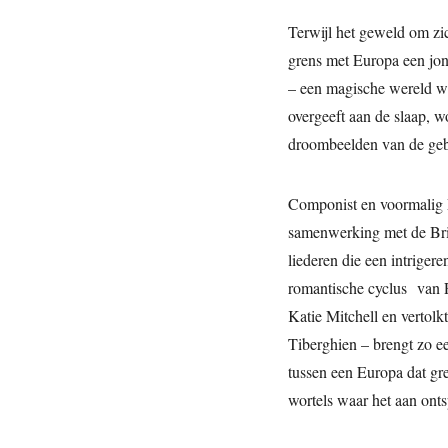
Terwijl het geweld om zi
grens met Europa een jo
– een magische wereld wa
overgeeft aan de slaap, w
droombeelden van de geb
Componist en voormalig M
samenwerking met de Brit
liederen die een intriger
romantische cyclus van
Katie Mitchell en vertolk
Tiberghien – brengt zo ee
tussen een Europa dat gr
wortels waar het aan ont