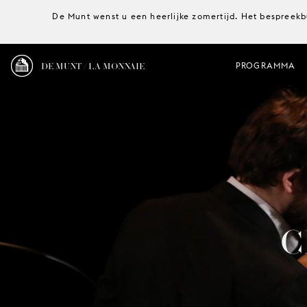
De Munt wenst u een heerlijke zomertijd. Het bespreekb
DE MUNT / LA MONNAIE
PROGRAMMA
C