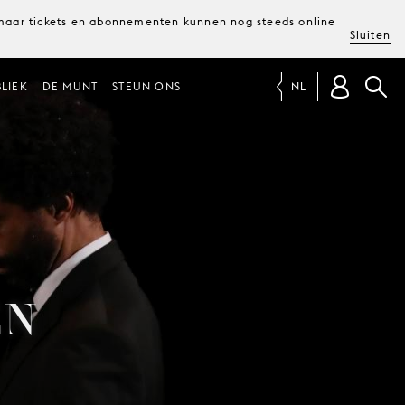
, maar tickets en abonnementen kunnen nog steeds online
Sluiten
LIEK
DE MUNT
STEUN ONS
NL
EN