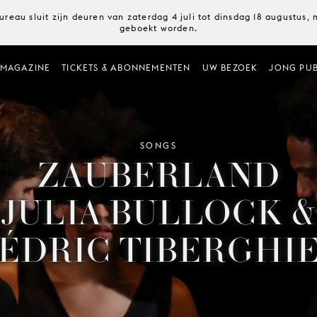
ureau sluit zijn deuren van zaterdag 4 juli tot dinsdag 18 augustus
geboekt worden.
MAGAZINE
TICKETS & ABONNEMENTEN
UW BEZOEK
JONG PUB
SONGS
ZAUBERLAND
JULIA BULLOCK &
ÉDRIC TIBERGHI