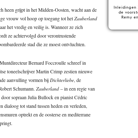
Inleidingen
ch heen grijpt in het Midden-Oosten, wacht aan de
de voorst
Remy en
nge vrouw vol hoop op toegang tot het
Zauberland
ar het vredig en veilig is. Wanneer ze zich
ordt ze achtervolgd door verontrustende
ombardeerde stad die ze moest ontvluchten.
untdirecteur Bernard Foccroulle schreef in
se toneelschrijver Martin Crimp zestien nieuwe
ende aanvulling vormen bij
Dichterliebe
, de
 Robert Schumann.
Zauberland
– in een regie van
t door sopraan Julia Bullock en pianist Cédric
n dialoog tot stand tussen heden en verleden,
ensmuren optrekt en de oosterse en mediterrane
springt.