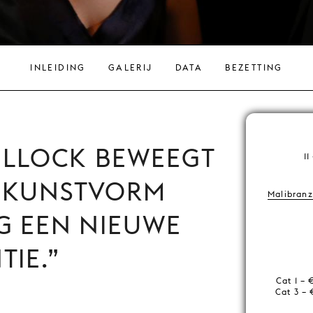
INLEIDING
GALERIJ
DATA
BEZETTING
ULLOCK BEWEEGT
11
E KUNSTVORM
Malibranz
G EEN NIEUWE
TIE.
Cat 1 – 
Cat 3 – 