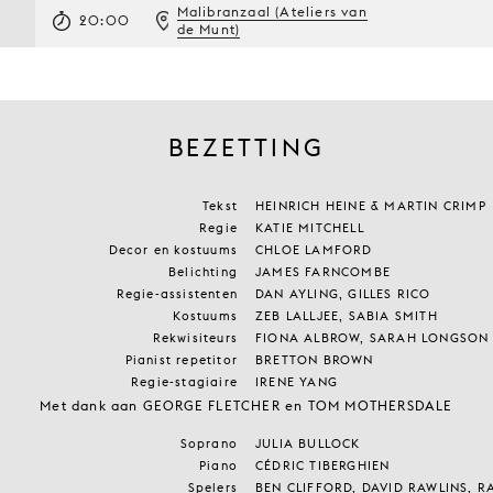
Malibranzaal (Ateliers van
20:00
de Munt)
BEZETTING
Tekst
HEINRICH HEINE & MARTIN CRIMP
Regie
KATIE MITCHELL
Decor en kostuums
CHLOE LAMFORD
Belichting
JAMES FARNCOMBE
Regie-assistenten
DAN AYLING, GILLES RICO
Kostuums
ZEB LALLJEE, SABIA SMITH
Rekwisiteurs
FIONA ALBROW, SARAH LONGSON
Pianist repetitor
BRETTON BROWN
Regie-stagiaire
IRENE YANG
Met dank aan GEORGE FLETCHER en TOM MOTHERSDALE
Soprano
JULIA BULLOCK
Piano
CÉDRIC TIBERGHIEN
Spelers
BEN CLIFFORD, DAVID RAWLINS, R