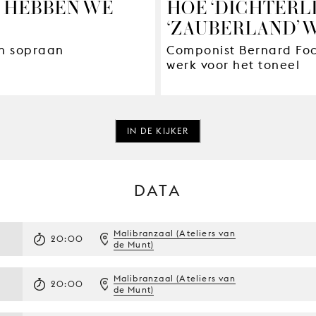
J HEBBEN WE
HOE ‘DICHTERLI
‘ZAUBERLAND’ 
en sopraan
Componist Bernard Focc
werk voor het toneel
IN DE KIJKER
DATA
Malibranzaal (Ateliers van
20:00
de Munt)
Malibranzaal (Ateliers van
20:00
de Munt)