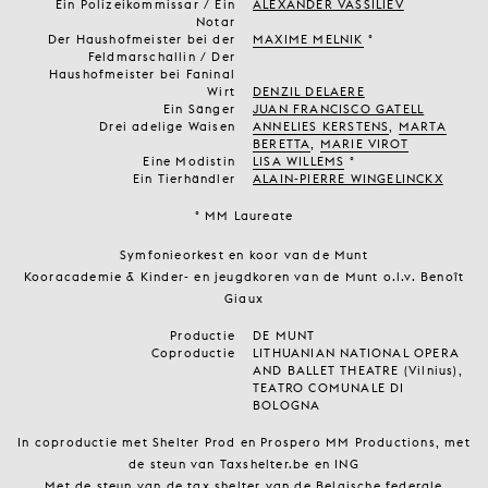
Ein Polizeikommissar / Ein
ALEXANDER VASSILIEV
Notar
Der Haushofmeister bei der
MAXIME MELNIK
°
Feldmarschallin / Der
Haushofmeister bei Faninal
Wirt
DENZIL DELAERE
Ein Sänger
JUAN FRANCISCO GATELL
Drei adelige Waisen
ANNELIES KERSTENS
,
MARTA
BERETTA
,
MARIE VIROT
Eine Modistin
LISA WILLEMS
°
Ein Tierhändler
ALAIN-PIERRE WINGELINCKX
° MM Laureate
Symfonieorkest en koor van de Munt
Kooracademie & Kinder- en jeugdkoren van de Munt o.l.v. Benoît
Giaux
Productie
DE MUNT
Coproductie
LITHUANIAN NATIONAL OPERA
AND BALLET THEATRE (Vilnius),
TEATRO COMUNALE DI
BOLOGNA
In coproductie met Shelter Prod en Prospero MM Productions, met
de steun van Taxshelter.be en ING
Met de steun van de tax shelter van de Belgische federale