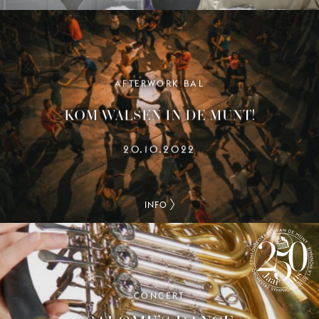
AFTERWORK BAL
KOM WALSEN IN DE MUNT!
20.10.2022
INFO
CONCERT
SYMFONIEORKEST VAN DE MUNT
250 JAAR