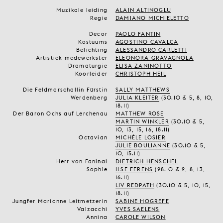
Muzikale leiding
ALAIN ALTINOGLU
Regie
DAMIANO MICHIELETTO
Decor
PAOLO FANTIN
Kostuums
AGOSTINO CAVALCA
Belichting
ALESSANDRO CARLETTI
Artistiek medewerkster
ELEONORA GRAVAGNOLA
Dramaturgie
ELISA ZANINOTTO
Koorleider
CHRISTOPH HEIL
Die Feldmarschallin Fürstin
SALLY MATTHEWS
Werdenberg
JULIA KLEITER
(30.10 & 5, 8, 10,
18.11)
Der Baron Ochs auf Lerchenau
MATTHEW ROSE
MARTIN WINKLER
(30.10 & 5,
10, 13, 15, 16, 18.11)
Octavian
MICHÈLE LOSIER
JULIE BOULIANNE
(30.10 & 5,
10, 15.11)
Herr von Faninal
DIETRICH HENSCHEL
Sophie
ILSE EERENS
(
28.10 & 2, 8, 13,
16.11)
LIV REDPATH
(30.10 & 5, 10, 15,
18.11)
Jungfer Marianne Leitmetzerin
SABINE HOGREFE
Valzacchi
YVES SAELENS
Annina
CAROLE WILSON