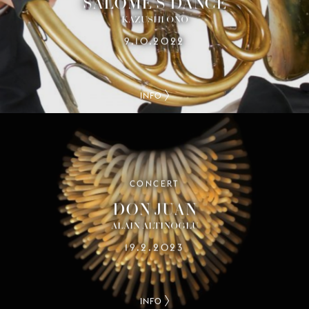
SALOME’S DANCE
KAZUSHI ONO
9.10.2022
INFO
CONCERT
DON JUAN
ALAIN ALTINOGLU
19.2.2023
INFO