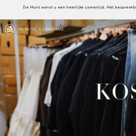
De Munt wenst u een heerlijke zomertijd. Het bespreekb
DE MUNT / LA MONNAIE
PROGRAMMA
KO