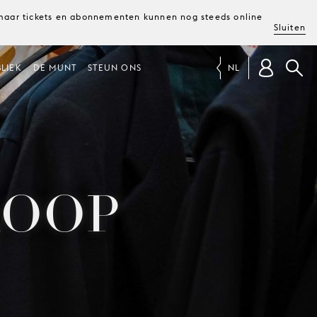
, maar tickets en abonnementen kunnen nog steeds online
Sluiten
LIEK
DE MUNT
STEUN ONS
NL
KOOP