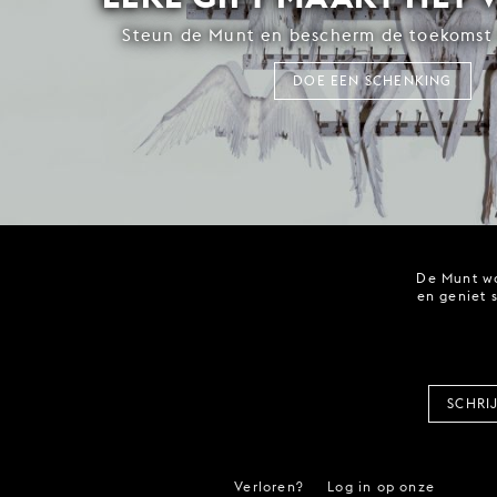
Steun de Munt en bescherm de toekomst 
DOE EEN SCHENKING
De Munt wo
en geniet 
SCHRI
Verloren?
Log in op onze