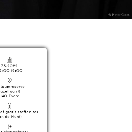
© Pieter Claes
7.5.2022
9:00-19:00
stuumreserve
Bazellaan 8
1140 Evere
ief gratis stoffen tas
an de Munt)
t ticketverkoop: