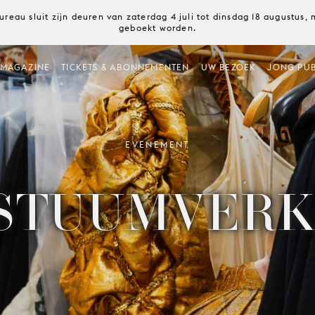
ureau sluit zijn deuren van zaterdag 4 juli tot dinsdag 18 augustus
geboekt worden.
MAGAZINE
TICKETS & ABONNEMENTEN
UW BEZOEK
JONG PUB
EVENEMENT
STUUMVER