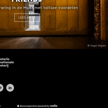
rvaring in de Munt met talloze voordelen
LEES MEER
© Hugo Segers
e