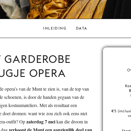
INLEIDING
DATA
W GARDEROBE
UGJE OPERA
0
Ko
 de opera’s van de Munt te zien is, van de top van
 de schoenen, is door de handen gegaan van de
gen kostuumateliers. Met als resultaat een
€5 (inclus
ie doet dromen: want wie zou zich ook eens niet
v
zaterdag 7 mei
era-outfit? Op
kan die droom in
verkoopt de Munt een aanzienlijk deel van
e dag
Star