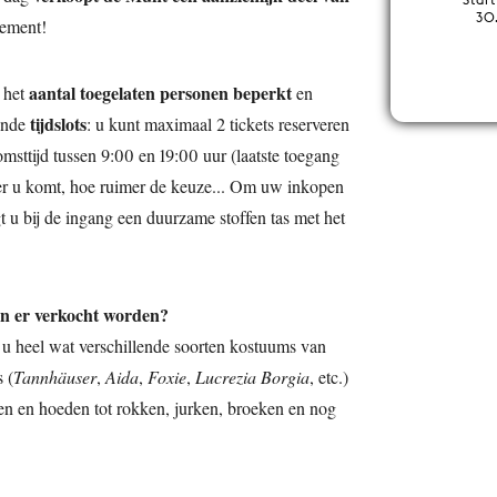
30
nement!
aantal toegelaten personen beperkt
 het
en
tijdslots
ende
: u kunt maximaal 2 tickets reserveren
msttijd tussen 9:00 en 19:00 uur (laatste toegang
er u komt, hoe ruimer de keuze... Om uw inkopen
gt u bij de ingang een duurzame stoffen tas met het
en er verkocht worden?
 u heel wat verschillende soorten kostuums van
 (
Tannhäuser
,
Aida
,
Foxie
,
Lucrezia Borgia
, etc.)
en en hoeden tot rokken, jurken, broeken en nog