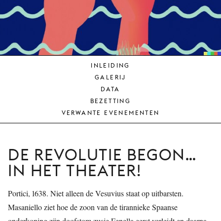
JONG
PUBLIEK
DE
MUNT
INLEIDING
STEUN
GALERIJ
ONS
DATA
BEZETTING
VERWANTE EVENEMENTEN
DE REVOLUTIE BEGON…
IN HET THEATER!
Portici, 1638. Niet alleen de Vesuvius staat op uitbarsten.
Masaniello ziet hoe de zoon van de tirannieke Spaanse
onderkoning zijn doofstom zusje Fenella eerst verleidt en daarna