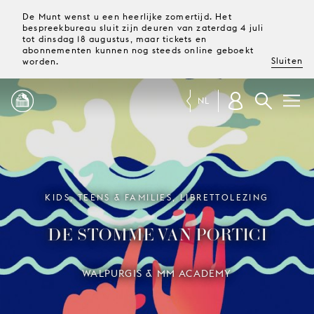
De Munt wenst u een heerlijke zomertijd. Het
bespreekbureau sluit zijn deuren van zaterdag 4 juli
tot dinsdag 18 augustus, maar tickets en
abonnementen kunnen nog steeds online geboekt
Sluiten
worden.
NL
PROGRAMMA
MAGAZINE
KIDS, TEENS & FAMILIES, LIBRETTOLEZING
DE STOMME VAN PORTICI
TICKETS &
ABONNEMENTEN
WALPURGIS & MM ACADEMY
UW
BEZOEK