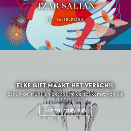
TZAR SALTAN
12
16.12.2023
–
INFO
ELKE GIFT MAAKT HET VERSCHIL
Steun de Munt en bescherm de toekomst van de
opera.
DOE EEN SCHENKING