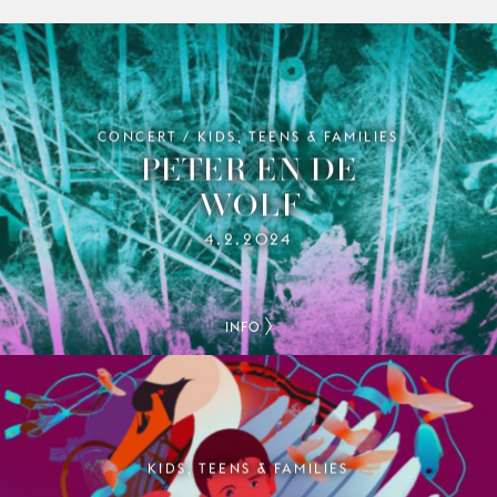
CONCERT / KIDS, TEENS & FAMILIES
PETER EN DE
WOLF
4.2.2024
INFO
KIDS, TEENS & FAMILIES