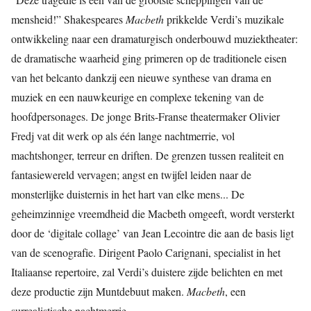
mensheid!” Shakespeares
Macbeth
prikkelde Verdi’s muzikale
ontwikkeling naar een dramaturgisch onderbouwd muziektheater:
de dramatische waarheid ging primeren op de traditionele eisen
van het belcanto dankzij een nieuwe synthese van drama en
muziek en een nauwkeurige en complexe tekening van de
hoofdpersonages. De jonge Brits-Franse theatermaker Olivier
Fredj vat dit werk op als één lange nachtmerrie, vol
machtshonger, terreur en driften. De grenzen tussen realiteit en
fantasiewereld vervagen; angst en twijfel leiden naar de
monsterlijke duisternis in het hart van elke mens... De
geheimzinnige vreemdheid die Macbeth omgeeft, wordt versterkt
door de ‘digitale collage’ van Jean Lecointre die aan de basis ligt
van de scenografie. Dirigent Paolo Carignani, specialist in het
Italiaanse repertoire, zal Verdi’s duistere zijde belichten en met
deze productie zijn Muntdebuut maken.
Macbeth
, een
surrealistische nachtmerrie.