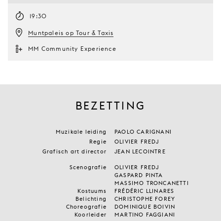
19:30
Muntpaleis op Tour & Taxis
MM Community Experience
BEZETTING
Muzikale leiding
PAOLO CARIGNANI
Regie
OLIVIER FREDJ
Grafisch art director
JEAN LECOINTRE
Scenografie
OLIVIER FREDJ
GASPARD PINTA
MASSIMO TRONCANETTI
Kostuums
FRÉDÉRIC LLINARES
Belichting
CHRISTOPHE FOREY
Choreografie
DOMINIQUE BOIVIN
Koorleider
MARTINO FAGGIANI