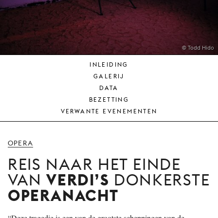
JONG
PUBLIEK
DE
MUNT
© Todd Hido
INLEIDING
STEUN
GALERIJ
ONS
DATA
BEZETTING
VERWANTE EVENEMENTEN
OPERA
REIS NAAR HET EINDE
VERDI’S
VAN
DONKERSTE
OPERANACHT
“Deze tragedie is een van de grootste scheppingen van de