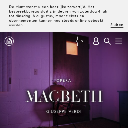
De Munt wenst u een heerlijke zomertijd. Het
bespreekbureau sluit zijn deuren van zaterdag 4 juli
tot dinsdag 18 augustus, maar tickets en
abonnementen kunnen nog steeds online geboekt
Sluiten
worden.
NL
PROGRAMMA
MAGAZINE
OPERA
MACBETH
TICKETS &
ABONNEMENTEN
GIUSEPPE VERDI
UW
BEZOEK