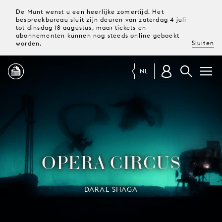
De Munt wenst u een heerlijke zomertijd. Het
bespreekbureau sluit zijn deuren van zaterdag 4 juli
tot dinsdag 18 augustus, maar tickets en
abonnementen kunnen nog steeds online geboekt
Sluiten
worden.
NL
PROGRAMMA
MAGAZINE
OPERA CIRCUS
TICKETS &
ABONNEMENTEN
DARAL SHAGA
UW
BEZOEK