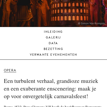
JONG
PUBLIEK
DE
MUNT
© Simon Van Rompay
INLEIDING
STEUN
GALERIJ
ONS
DATA
BEZETTING
VERWANTE EVENEMENTEN
OPERA
Een turbulent verhaal, grandioze muziek
en een exuberante enscenering: maak je
op voor onvergetelijk carnavalsfeest!
Rome, 1532. Paus Clemens VII heeft de beeldhouwer Benvenuto