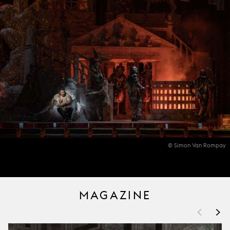
© Simon Van Rompay
MAGAZINE
<
>