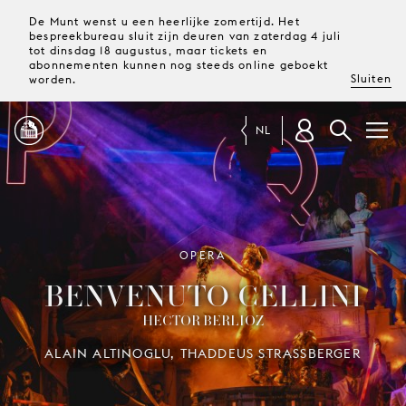
De Munt wenst u een heerlijke zomertijd. Het
bespreekbureau sluit zijn deuren van zaterdag 4 juli
tot dinsdag 18 augustus, maar tickets en
abonnementen kunnen nog steeds online geboekt
Sluiten
worden.
NL
PROGRAMMA
MAGAZINE
OPERA
BENVENUTO CELLINI
TICKETS &
HECTOR BERLIOZ
ABONNEMENTEN
ALAIN ALTINOGLU, THADDEUS STRASSBERGER
UW
BEZOEK