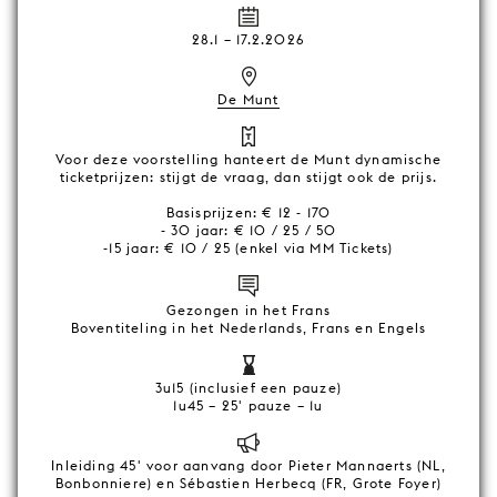
28.1
–
17.2.2026
De Munt
Voor deze voorstelling hanteert de Munt dynamische
ticketprijzen: stijgt de vraag, dan stijgt ook de prijs.
Basisprijzen: € 12 - 170
- 30 jaar: € 10 / 25 / 50
-15 jaar: € 10 / 25 (enkel via MM Tickets)
Gezongen in het Frans
Boventiteling in het Nederlands, Frans en Engels
3u15 (inclusief een pauze)
1u45 – 25' pauze – 1u
Inleiding 45' voor aanvang door Pieter Mannaerts (NL,
Bonbonniere) en Sébastien Herbecq (FR, Grote Foyer)