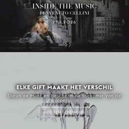
INSIDE THE MUSIC
BENVENUTO CELLINI
27.1.2026
INFO
ELKE GIFT MAAKT HET VERSCHIL
Steun de Munt en bescherm de toekomst van de
opera.
DOE EEN SCHENKING