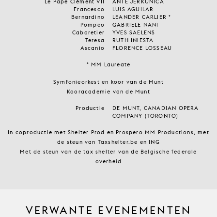
Le Pape Clément VII
ANTE JERKUNICA
Francesco
LUIS AGUILAR
Bernardino
LEANDER CARLIER °
Pompeo
GABRIELE NANI
Cabaretier
YVES SAELENS
Teresa
RUTH INIESTA
Ascanio
FLORENCE LOSSEAU
° MM Laureate
Symfonieorkest en koor van de Munt
Kooracademie van de Munt
Productie
DE MUNT, CANADIAN OPERA
COMPANY (TORONTO)
In coproductie met Shelter Prod en Prospero MM Productions, met
de steun van Taxshelter.be en ING
Met de steun van de tax shelter van de Belgische federale
overheid
VERWANTE EVENEMENTEN