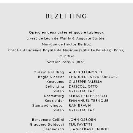
BEZETTING
Opéra en deux actes et quatre tableaux
Livret de Léon de Wailly & Auguste Barbier
Musique de Hector Berlioz
Creatie Académie Royale de Musique (Salle Le Peletier), Paris,
10.9.1838
Version Paris 2 (1838)
Muzikale leiding
ALAIN ALTINOGLU
Regie & decor
THADDEUS STRASSBERGER
Kostuums
GIUSEPPE PALELLA
Belichting
DRISCOLL OTTO
Video
GREG EMETAZ
Dramaturg
SÉBASTIEN HERBECQ
Koorleider
EMMANUEL TRENQUE
Stuntcoördinator
RAN BRAUN
Video
GREG EMETAZ
Benvenuto Cellini
JOHN OSBORN
Giacomo Balducci
TIJL FAVEYTS
Fieramosca
JEAN-SÉBASTIEN BOU