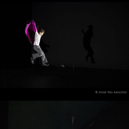
© Anne Van Aerschot