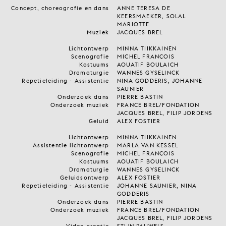
Concept, choreografie en dans
ANNE TERESA DE
KEERSMAEKER, SOLAL
MARIOTTE
Muziek
JACQUES BREL
Lichtontwerp
MINNA TIIKKAINEN
Scenografie
MICHEL FRANÇOIS
Kostuums
AOUATIF BOULAICH
Dramaturgie
WANNES GYSELINCK
Repetieleiding - Assistentie
NINA GODDERIS, JOHANNE
SAUNIER
Onderzoek dans
PIERRE BASTIN
Onderzoek muziek
FRANCE BREL/FONDATION
JACQUES BREL, FILIP JORDENS
Geluid
ALEX FOSTIER
Lichtontwerp
MINNA TIIKKAINEN
Assistentie lichtontwerp
MARLA VAN KESSEL
Scenografie
MICHEL FRANÇOIS
Kostuums
AOUATIF BOULAICH
Dramaturgie
WANNES GYSELINCK
Geluidsontwerp
ALEX FOSTIER
Repetieleiding - Assistentie
JOHANNE SAUNIER, NINA
GODDERIS
Onderzoek dans
PIERRE BASTIN
Onderzoek muziek
FRANCE BREL/FONDATION
JACQUES BREL, FILIP JORDENS