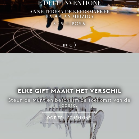
E DELL’INVENTIONE
ANNE TERESA DE KEERSMAEKER
RADOUAN MRIZIGA
3
9.4.2026
–
INFO
ELKE GIFT MAAKT HET VERSCHIL
Steun de Munt en bescherm de toekomst van de
opera.
DOE EEN SCHENKING