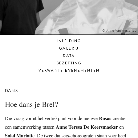
JONG
PUBLIEK
DE
MUNT
© Anne Van Aerschot
INLEIDING
STEUN
GALERIJ
ONS
DATA
BEZETTING
VERWANTE EVENEMENTEN
DANS
Hoe dans je Brel?
Rosas
Die vraag vormt het vertrekpunt voor de nieuwe
-creatie,
Anne Teresa De Keersmaeker
een samenwerking tussen
en
Solal Mariotte
. De twee dansers-choreografen staan voor heel