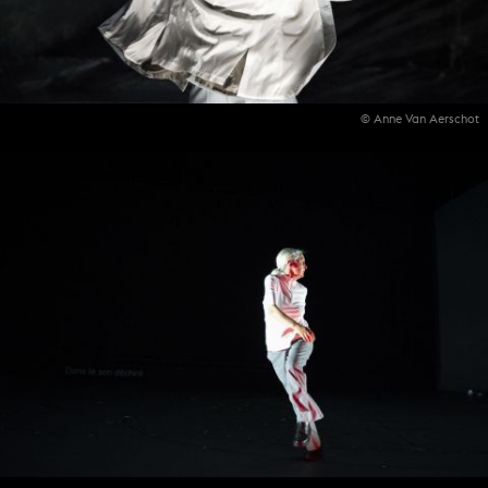
© Anne Van Aerschot