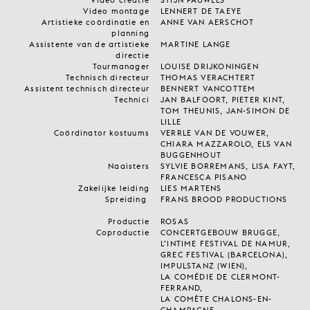
Video creatie
STIJN PAUWELS
Video montage
LENNERT DE TAEYE
Artistieke coördinatie en
ANNE VAN AERSCHOT
planning
Assistente van de artistieke
MARTINE LANGE
directie
Tourmanager
LOUISE DRIJKONINGEN
Technisch directeur
THOMAS VERACHTERT
Assistent technisch directeur
BENNERT VANCOTTEM
Technici
JAN BALFOORT, PIETER KINT,
TOM THEUNIS, JAN-SIMON DE
LILLE
Coördinator kostuums
VERRLE VAN DE VOUWER,
CHIARA MAZZAROLO, ELS VAN
BUGGENHOUT
Naaisters
SYLVIE BORREMANS, LISA FAYT,
FRANCESCA PISANO
Zakelijke leiding
LIES MARTENS
Spreiding
FRANS BROOD PRODUCTIONS
Productie
ROSAS
Coproductie
CONCERTGEBOUW BRUGGE,
L’INTIME FESTIVAL DE NAMUR,
GREC FESTIVAL (BARCELONA),
IMPULSTANZ (WIEN),
LA COMÉDIE DE CLERMONT-
FERRAND,
LA COMÈTE CHALONS-EN-