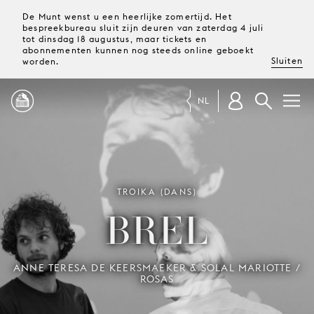
De Munt wenst u een heerlijke zomertijd. Het
bespreekbureau sluit zijn deuren van zaterdag 4 juli
tot dinsdag 18 augustus, maar tickets en
abonnementen kunnen nog steeds online geboekt
Sluiten
worden.
NL
PROGRAMMA
MAGAZINE
TROIKA (DANS)
BREL
TICKETS &
ABONNEMENTEN
ANNE TERESA DE KEERSMAEKER & SOLAL MARIOTTE /
ROSAS
UW
BEZOEK