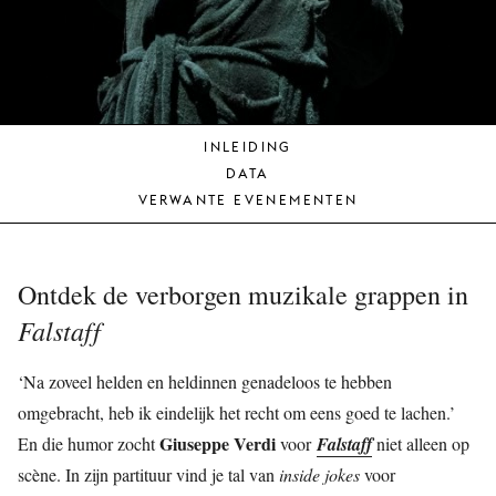
JONG
PUBLIEK
DE
MUNT
INLEIDING
STEUN
DATA
ONS
VERWANTE EVENEMENTEN
Ontdek de verborgen muzikale grappen in
Falstaff
‘Na zoveel helden en heldinnen genadeloos te hebben
omgebracht, heb ik eindelijk het recht om eens goed te lachen.’
Giuseppe Verdi
En die humor zocht
voor
Falstaff
niet alleen op
scène. In zijn partituur vind je tal van
inside jokes
voor