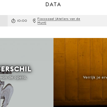
DATA
Fioccozaal (Ateliers van de
10:00
Munt)
VERSCHIL
van de opera.
Verrijk je e