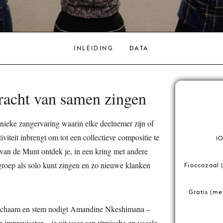
INLEIDING
DATA
racht van samen zingen
nieke zangervaring waarin elke deelnemer zijn of
iviteit inbrengt om tot een collectieve compositie te
10
van de Munt ontdek je, in een kring met andere
 groep als solo kunt zingen en zo nieuwe klanken
Fioccozaal 
Gratis (me
ichaam en stem nodigt Amandine Nkeshimana –
n improvisator – je uit voor een ritmische en vocale