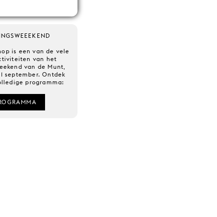
INGSWEEEKEND
op is een van de vele
ctiviteiten van het
eekend van de Munt,
1 september. Ontdek
volledige programma:
ROGRAMMA