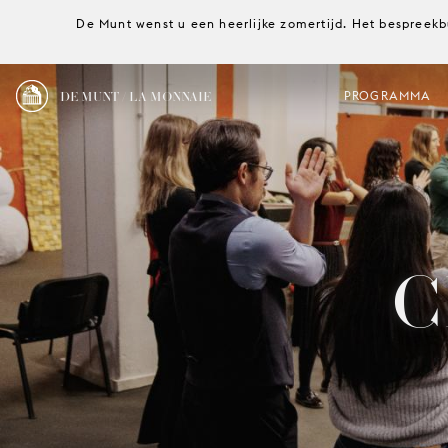
De Munt wenst u een heerlijke zomertijd. Het bespreekb
DE MUNT / LA MONNAIE
PROGRAMMA
C