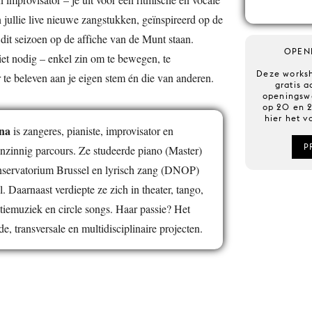
 jullie live nieuwe zangstukken, geïnspireerd op de
e dit seizoen op de affiche van de Munt staan.
OPEN
iet nodig – enkel zin om te bewegen, te
Deze worksh
 te beleven aan je eigen stem én die van anderen.
gratis a
openingsw
op 20 en 2
hier het 
na
is zangeres, pianiste, improvisator en
P
nzinnig parcours. Ze studeerde piano (Master)
nservatorium Brussel en lyrisch zang (DNOP)
 Daarnaast verdiepte ze zich in theater, tango,
atiemuziek en circle songs. Haar passie? Het
e, transversale en multidisciplinaire projecten.