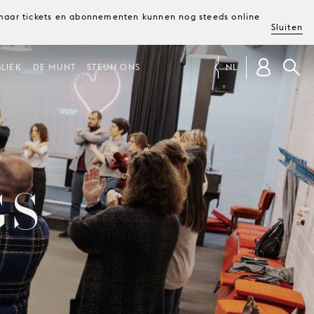
, maar tickets en abonnementen kunnen nog steeds online
Sluiten
LIEK
DE MUNT
STEUN ONS
NL
GS