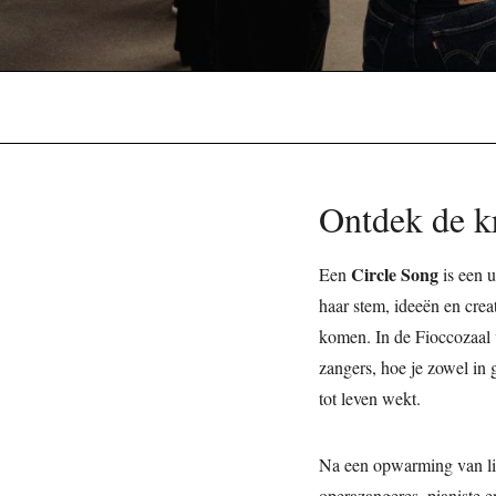
Ontdek de k
Circle Song
Een
is een u
haar stem, ideeën en creat
komen. In de Fioccozaal 
zangers, hoe je zowel in
tot leven wekt.
Na een opwarming van l
operazangeres, pianiste e