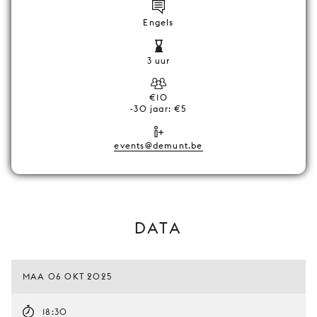
Engels
3 uur
€10
-30 jaar: €5
events@demunt.be
DATA
MAA 06 OKT 2025
18:30