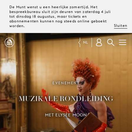
De Munt wenst u een heerlijke zomertijd. Het
bespreekbureau sluit zijn deuren van zaterdag 4 juli
tot dinsdag 18 augustus, maar tickets en
abonnementen kunnen nog steeds online geboekt
Sluiten
worden.
NL
PROGRAMMA
MAGAZINE
EVENEMENT
MUZIKALE RONDLEIDING
TICKETS &
ABONNEMENTEN
MET ELYSÉE MOON
UW
BEZOEK