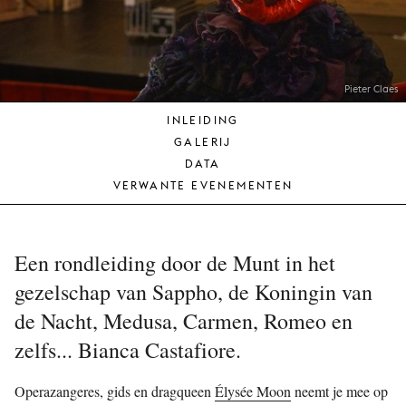
JONG
PUBLIEK
DE
MUNT
Pieter Claes
INLEIDING
STEUN
GALERIJ
ONS
DATA
VERWANTE EVENEMENTEN
Een rondleiding door de Munt in het
gezelschap van Sappho, de Koningin van
de Nacht, Medusa, Carmen, Romeo en
zelfs... Bianca Castafiore.
Operazangeres, gids en dragqueen
Élysée Moon
neemt je mee op