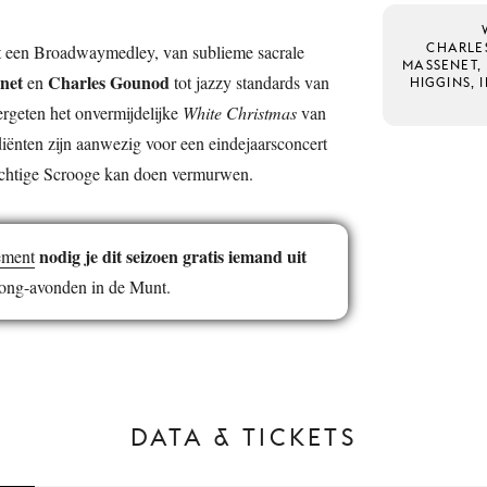
CHARLE
tot een Broadwaymedley, van sublieme sacrale
MASSENET,
net
Charles Gounod
en
tot jazzy standards van
HIGGINS, I
vergeten het onvermijdelijke
White Christmas
van
ediënten zijn aanwezig voor een eindejaarsconcert
ochtige Scrooge kan doen vermurwen.
nodig je dit seizoen gratis iemand uit
ement
 Song-avonden in de Munt.
DATA & TICKETS