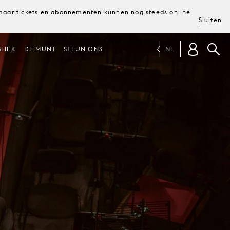
, maar tickets en abonnementen kunnen nog steeds online
Sluiten
LIEK
DE MUNT
STEUN ONS
NL