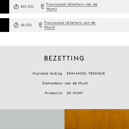
Fioccozaal (Ateliers van de
20:00
Munt)
Fioccozaal (Ateliers van de
18:00
Munt)
BEZETTING
Muzikale leiding
EMMANUEL TRENQUE
Dameskoor van de Munt
Productie
DE MUNT