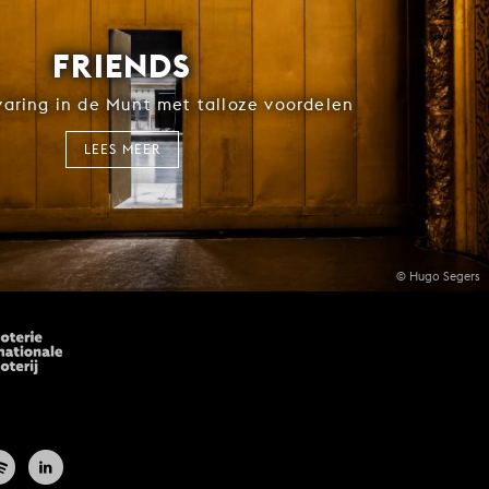
FRIENDS
rvaring in de Munt met talloze voordelen
LEES MEER
© Hugo Segers