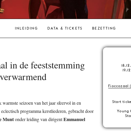
INLEIDING
DATA & TICKETS
BEZETTING
l in de feeststemming
18.1
19.1
tverwarmend
Fioccozaal 
Start tic
jk warmste seizoen van het jaar sfeervol in en
 eclectisch programma kerstliederen, gebracht door
Young 
St
e Munt
Emmanuel
onder leiding van dirigent