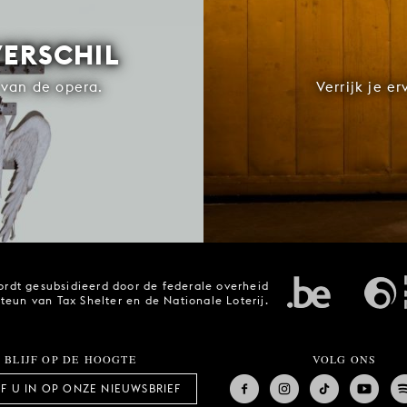
VERSCHIL
van de opera.
Verrijk je e
rdt gesubsidieerd door de federale overheid
steun van Tax Shelter en de Nationale Loterij.
BLIJF OP DE HOOGTE
VOLG ONS
JF U IN OP ONZE NIEUWSBRIEF