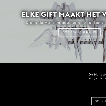
ELKE GIFT MAAKT HET 
Steun de Munt en bescherm de toekomst 
DOE EEN SCHENKING
De Munt wo
en geniet 
SCHRI