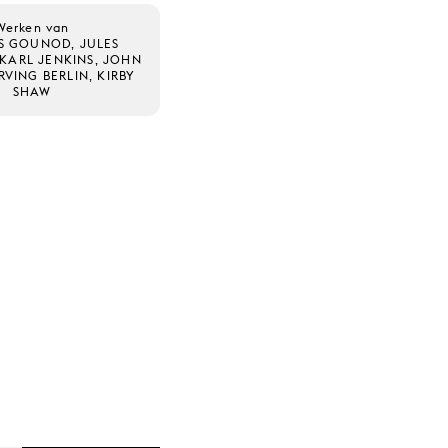
Werken van
S GOUNOD, JULES
 KARL JENKINS, JOHN
RVING BERLIN, KIRBY
SHAW