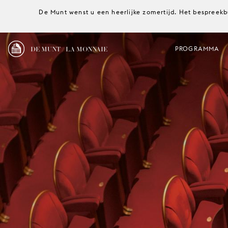
De Munt wenst u een heerlijke zomertijd. Het bespreekb
DE MUNT / LA MONNAIE
PROGRAMMA