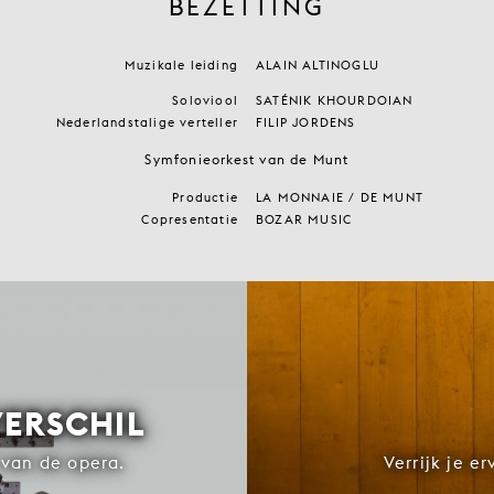
BEZETTING
Muzikale leiding
ALAIN ALTINOGLU
Soloviool
SATÉNIK KHOURDOIAN
Nederlandstalige verteller
FILIP JORDENS
Symfonieorkest van de Munt
Productie
LA MONNAIE / DE MUNT
Copresentatie
BOZAR MUSIC
VERSCHIL
van de opera.
Verrijk je e