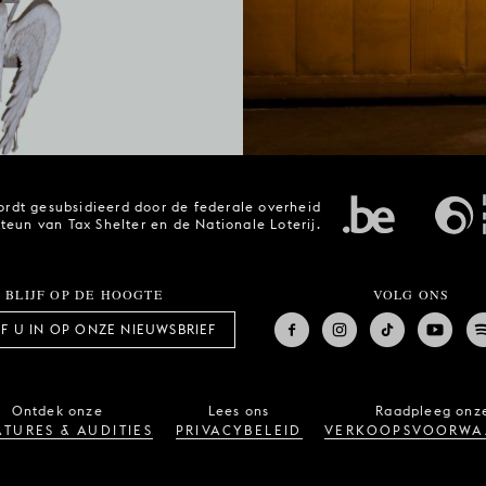
rdt gesubsidieerd door de federale overheid
steun van Tax Shelter en de Nationale Loterij.
BLIJF OP DE HOOGTE
VOLG ONS
JF U IN OP ONZE NIEUWSBRIEF
Ontdek onze
Lees ons
Raadpleeg onz
TURES & AUDITIES
PRIVACYBELEID
VERKOOPSVOORWA