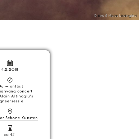
© Inka & Niclas Lindergård
4.2.2018
0u — ontbijt
 aanvang concert
Alain Altinoglu's
igneersessie
oor Schone Kunsten
ca 45'