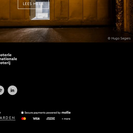
LEES MEER
© Hugo Segers
e
ARDEN