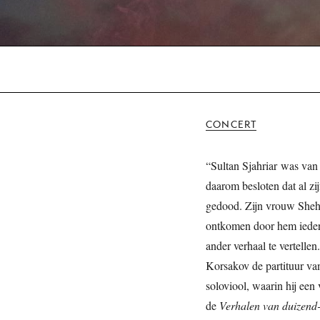
CONCERT
“Sultan Sjahriar was va
daarom besloten dat al z
gedood. Zijn vrouw Sheher
ontkomen door hem iedere
ander verhaal te vertelle
Korsakov de partituur v
soloviool, waarin hij een
de
Verhalen van duizend