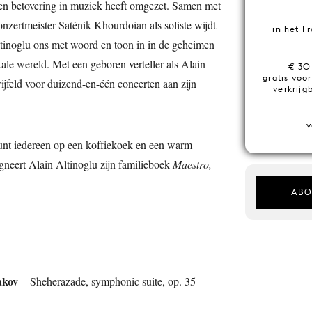
g en betovering in muziek heeft omgezet. Samen met
nzertmeister Saténik Khourdoian als soliste wijdt
in het F
tinoglu ons met woord en toon in in de geheimen
le wereld. Met een geboren verteller als Alain
€ 30 
gratis voor
ijfeld voor duizend-en-één concerten aan zijn
verkrijg
v
unt iedereen op een koffiekoek en een warm
igneert Alain Altinoglu zijn familieboek
Maestro,
ABO
akov
– Sheherazade, symphonic suite, op. 35