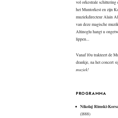
vol orkestrale schitterin
het Muntorkest en zijn Ko
muziekdirecteur Alain Al
van deze magische muzika
Altinoglu hangt u ongetw
lippen...
Vanaf 10u trakteert de M
drankje, na het concert s
muziek!
PROGRAMMA
Nikolaj Rimski-Kors
(1888)