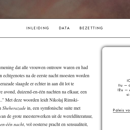
INLEIDING
DATA
BEZETTING
n mening dat alle vrouwen ontrouw waren en had
ijn echtgenotes na de eerste nacht moesten worden
1
azade slaagde er echter in aan dit lot te
11u —
12u — 
 avond, duizend-en-één nachten na elkaar, een
s
n...” Met deze woorden leidt Nikolaj Rimski-
an
Sheherazade
in, een symfonische suite met
Paleis v
 van de grote meesterwerken uit de wereldliteratuur,
-en-één nacht
, vol oosterse pracht en sensualiteit,