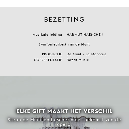
BEZETTING
Muzikale leiding
HARMUT HAENCHEN
Symfonieorkest van de Munt
PRODUCTIE
De Munt / La Monnaie
COPRESENTATIE
Bozar Music
ELKE GIFT MAAKT HET VERSCHIL
Steun de Munt en bescherm de toekomst van de
opera.