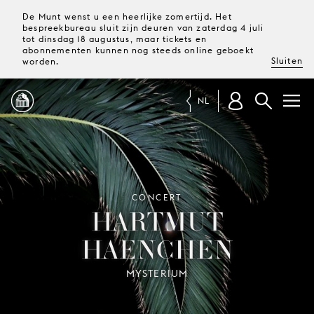
De Munt wenst u een heerlijke zomertijd. Het
bespreekbureau sluit zijn deuren van zaterdag 4 juli
tot dinsdag 18 augustus, maar tickets en
abonnementen kunnen nog steeds online geboekt
Sluiten
worden.
NL
PROGRAMMA
MAGAZINE
CONCERT
HARTMUT
HAENCHEN
TICKETS &
ABONNEMENTEN
MYSTERIUM
UW
BEZOEK