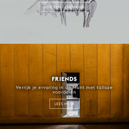
DOE EEN SCHENKING
FRIENDS
Verrijk je ervaring in de Munt met talloze
voordelen
LEES MEER