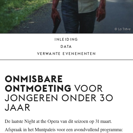
JONG
PUBLIEK
DE
MUNT
© La Trêve
INLEIDING
STEUN
DATA
ONS
VERWANTE EVENEMENTEN
ONMISBARE
ONTMOETING
VOOR
JONGEREN ONDER 30
JAAR
De laatste Night at the Opera van dit seizoen op 31 maart.
Afspraak in het Muntpaleis voor een avondvullend programma: