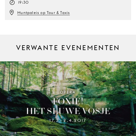
19:30
Muntpaleis op Tour & Taxis
VERWANTE EVENEMENTEN
OPERA
FOXIE!
HET SLUWE VOSJE
17.3
2.4.2017
–