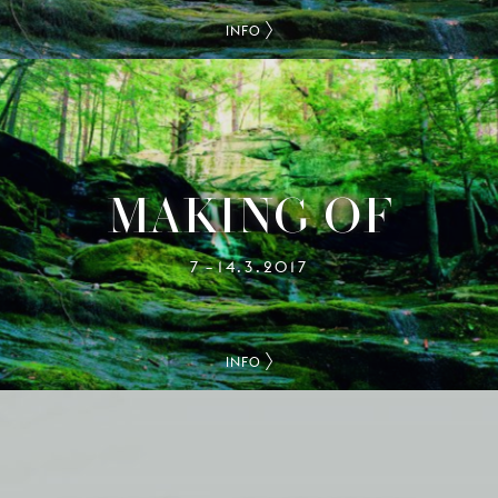
INFO
MAKING OF
7
14.3.2017
–
INFO