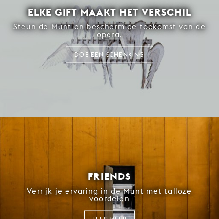
ELKE GIFT MAAKT HET VERSCHIL
Steun de Munt en bescherm de toekomst van de
opera.
DOE EEN SCHENKING
FRIENDS
Verrijk je ervaring in de Munt met talloze
voordelen
LEES MEER