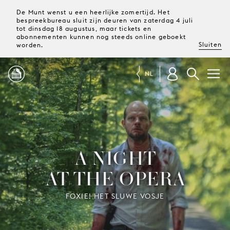
De Munt wenst u een heerlijke zomertijd. Het
bespreekbureau sluit zijn deuren van zaterdag 4 juli
tot dinsdag 18 augustus, maar tickets en
abonnementen kunnen nog steeds online geboekt
Sluiten
worden.
NL
PROGRAMMA
MAGAZINE
A NIGHT
AT THE OPERA
TICKETS &
ABONNEMENTEN
FOXIE! HET SLUWE VOSJE
UW
BEZOEK