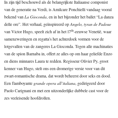
In zijn tijd beschouwd als de belangrijkste Italiaanse componist
van de generatie na Verdi, is Amilcare Ponchielli vandaag vooral
bekend van
La
Gioconda
, en in het bijzonder het ballet “La danza
delle ore”. Het verhaal, geïnspireerd op
Angelo, tyran de Padoue
de
van Victor Hugo, speelt zich af in het 17
-eeuwse Venetië, waar
samenzweringen en regatta’s het achterdoek vormen voor de
lotgevallen van de zangeres La Gioconda. Tegen alle machinaties
van de spion Barnaba in, offert ze alles op om haar geliefde Enzo
en diens minnares Laura te redden. Regisseur Olivier Py, groot
kenner van Hugo, stelt ons een dromerige versie voor van dit
zwart-romantische drama, dat wordt beheerst door seks en dood.
Een flamboyante
grande opera all’italiana
, gedirigeerd door
Paolo Carignani en met een uitzonderlijke dubbele cast voor de
zes veeleisende hoofdrollen.