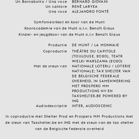
Un Barnabotto / Una voce
BERNARD GIOVANI
Un cantore
RENÉ LARYEA
Una voce
ALEJANDRO FONTÉ
Symfonieorkest en koor van de Munt
Kooracademie van de Munt o.l.v. Benoît Giaux
Kinder- en jeugdkoor van de Munt o.l.v Benoît Giaux
Productie
DE MUNT / LA MONNAIE
Coproductie
THÉÂTRE DU CAPITOLE
(TOULOUSE, 2020), TEATR
WIELKI WARSZAWA (2020)
Met de steun van
NATIONALE LOTERIJ / LOTERIE
NATIONALE; TAX SHELTER VAN
DE BELGISCHE FEDERALE
OVERHEID, IN SAMENWERKING
MET PROSPERO MM
PRODUCTIONS NV EN
TAXSHELTER.BE POWERED BY
ING
Audiodescriptie
INTER, AUDIOSCENIC
In coproductie met Shelter Prod en Prospero MM Productions met
de steun van Taxshelter.be en ING met de steun van de tax shelter
van de Belgische federale overheid