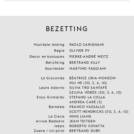
BEZETTING
Muzikale leiding
PAOLO CARIGNANI
Regie
OLIVIER PY
Decor en kostuums
PIERRE-ANDRÉ WEITZ
Belichting
BERTRAND KILLY
Koorleider
MARTINO FAGGIANI
La Gioconda
BÉATRICE URIA-MONZON
HUI HE (30, 3, 6, 10)
Laura Adorno
SILVIA TRO SANTAFÉ
SZILVIA VÖRÖS (30, 3, 6, 10)
Enzo Grimaldo
STEFANO LA COLLA
ANDREA CARÉ (3)
Barnaba
FRANCO VASSALLO
SCOTT HENDRICKS (30, 3, 6, 10)
La Cieca
NING LIANG
Alvise Badoero
JEAN TEITGEN
Isèpo
ROBERTO COVATTA
Zuane / Un pilot
BERTRAND DUBY