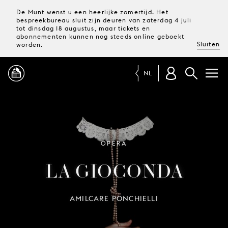
De Munt wenst u een heerlijke zomertijd. Het
bespreekbureau sluit zijn deuren van zaterdag 4 juli
tot dinsdag 18 augustus, maar tickets en
abonnementen kunnen nog steeds online geboekt
Sluiten
worden.
NL
PROGRAMMA
MAGAZINE
OPERA
LA GIOCONDA
TICKETS &
ABONNEMENTEN
AMILCARE PONCHIELLI
UW
BEZOEK