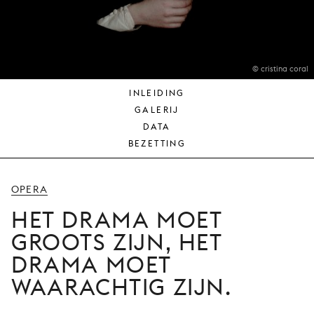
JONG
PUBLIEK
DE
MUNT
© cristina coral
INLEIDING
STEUN
GALERIJ
ONS
DATA
BEZETTING
OPERA
HET DRAMA MOET
GROOTS ZIJN, HET
DRAMA MOET
WAARACHTIG ZIJN.