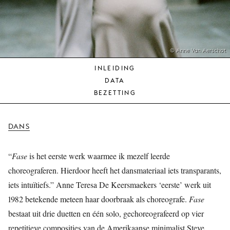
JONG
PUBLIEK
DE
MUNT
© Anne Van Aerschot
INLEIDING
STEUN
DATA
ONS
BEZETTING
DANS
“
Fase
is het eerste werk waarmee ik mezelf leerde
choreograferen. Hierdoor heeft het dansmateriaal iets transparants,
iets intuïtiefs.” Anne Teresa De Keersmaekers ‘eerste’ werk uit
1982 betekende meteen haar doorbraak als choreografe.
Fase
bestaat uit drie duetten en één solo, gechoreografeerd op vier
repetitieve composities van de Amerikaanse minimalist Steve