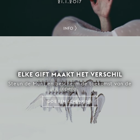
21.1.2017
INFO
ELKE GIFT MAAKT HET VERSCHIL
Steun de Munt en bescherm de toekomst van de
opera.
DOE EEN SCHENKING