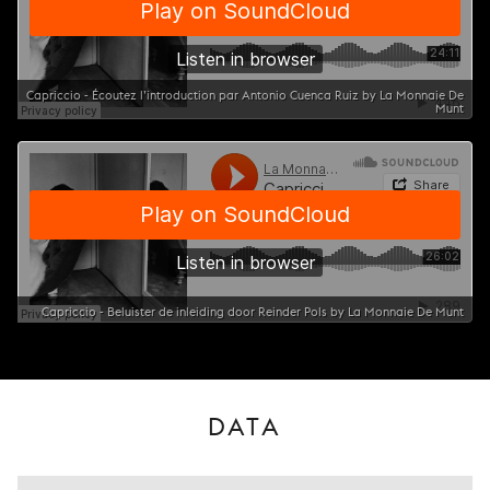
Capriccio - Écoutez l’introduction par Antonio Cuenca Ruiz by La Monnaie De
Munt
Capriccio - Beluister de inleiding door Reinder Pols by La Monnaie De Munt
DATA