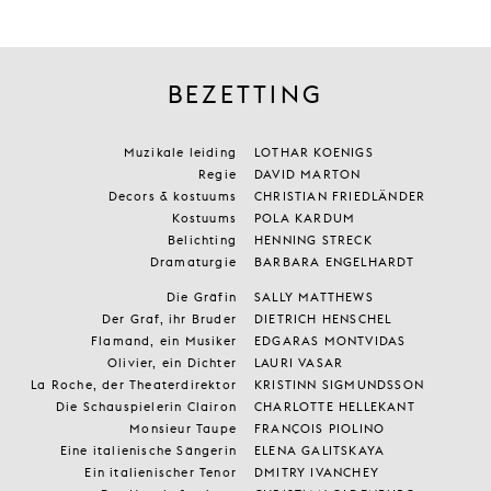
BEZETTING
Muzikale leiding
LOTHAR KOENIGS
Regie
DAVID MARTON
Decors & kostuums
CHRISTIAN FRIEDLÄNDER
Kostuums
POLA KARDUM
Belichting
HENNING STRECK
Dramaturgie
BARBARA ENGELHARDT
Die Gräfin
SALLY MATTHEWS
Der Graf, ihr Bruder
DIETRICH HENSCHEL
Flamand, ein Musiker
EDGARAS MONTVIDAS
Olivier, ein Dichter
LAURI VASAR
La Roche, der Theaterdirektor
KRISTINN SIGMUNDSSON
Die Schauspielerin Clairon
CHARLOTTE HELLEKANT
Monsieur Taupe
FRANÇOIS PIOLINO
Eine italienische Sängerin
ELENA GALITSKAYA
Ein italienischer Tenor
DMITRY IVANCHEY