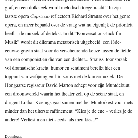
graf, en een dolksteek wordt melodisch toegebracht.” In zijn
laatste opera
Capriccio
reflecteert Richard Strauss over het genre
opera, en meer bepaald over de vraag wat nu eigenlijk de prioriteit
heeft – de muziek of de tekst. In dit “Konversationsstück für
Musik” wordt dit dilemma metaforisch uitgebeeld: een 18de-
eeuwse gravin staat voor de verscheurende keuze tussen de liefde
van een componist en die van een dichter... Strauss’ toonspraak
vol dramatische kracht, humor en sentiment bereikt hier een
toppunt van verfijning en flirt soms met de kamermuziek. De
Hongaarse regisseur David Marton schept voor zijn Muntdebuut
een droomwereld waarin het theater zelf op de scène staat, en
dirigent Lothar Koenigs gaat samen met het Muntorkest voor niets
minder dan het uiterste raffinement. “Kies je de ene – verlies je de
andere! Verliest men niet steeds, als men kiest?”
Downloads