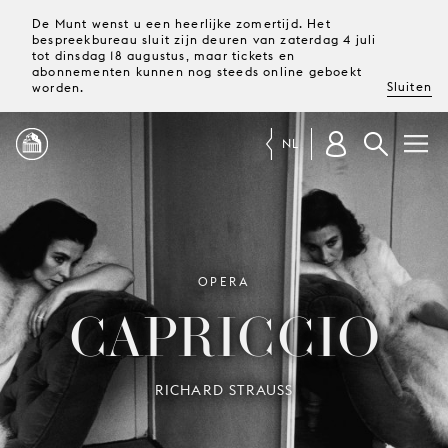
De Munt wenst u een heerlijke zomertijd. Het
bespreekbureau sluit zijn deuren van zaterdag 4 juli
tot dinsdag 18 augustus, maar tickets en
abonnementen kunnen nog steeds online geboekt
Sluiten
worden.
NL
PROGRAMMA
MAGAZINE
OPERA
CAPRICCIO
TICKETS &
ABONNEMENTEN
RICHARD STRAUSS
UW
BEZOEK