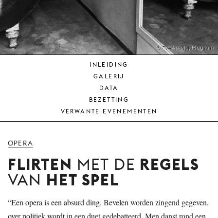
JONG
PUBLIEK
DE
MUNT
© Eve Arnold, Magnum
INLEIDING
STEUN
GALERIJ
ONS
DATA
BEZETTING
VERWANTE EVENEMENTEN
OPERA
FLIRTEN
REGELS
MET DE
HET SPEL
VAN
“Een opera is een absurd ding. Bevelen worden zingend gegeven,
over politiek wordt in een duet gedebatteerd. Men danst rond een