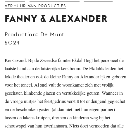
JONG
VERHUUR VAN PRODUCTIES
PUBLIEK
FANNY & ALEXANDER
DE
MUNT
Production: De Munt
2024
STEUN
ONS
Kerstavond. Bij de Zweedse familie Ekdahl legt het personeel de
laatste hand aan de luisterrijke kerstboom. De Ekdahls leiden het
lokale theater en ook de kleine Fanny en Alexander lijken geboren
voor het toneel. Al snel vult de woonkamer zich met vrolijk
geschater, klinkende glazen en verrukkelijke geuren. Wanneer in
de vroege uurtjes het feestgedruis verstilt tot ondeugend gegiechel
en de beschonken gasten (al dan niet met hun eigen partner)
tussen de lakens kruipen, dromen de kinderen weg bij het
schouwspel van hun toverlantaarn. Niets doet vermoeden dat alle