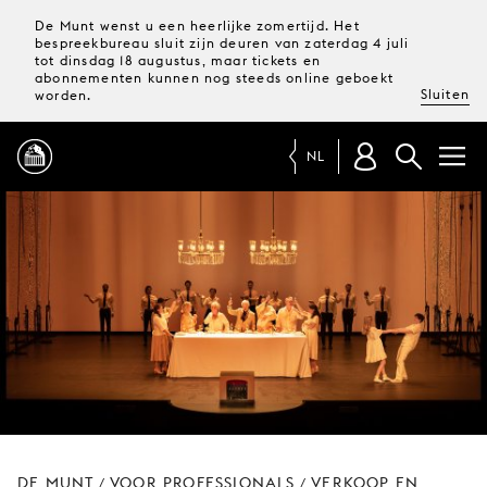
De Munt wenst u een heerlijke zomertijd. Het
bespreekbureau sluit zijn deuren van zaterdag 4 juli
tot dinsdag 18 augustus, maar tickets en
abonnementen kunnen nog steeds online geboekt
Sluiten
worden.
NL
PROGRAMMA
MAGAZINE
TICKETS &
ABONNEMENTEN
UW
BEZOEK
DE MUNT
VOOR PROFESSIONALS
VERKOOP EN
/
/