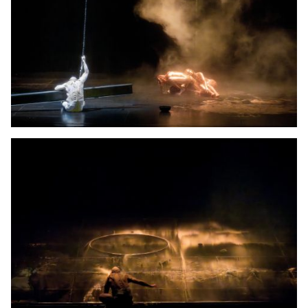
JONG
PUBLIEK
DE
MUNT
STEUN
ONS