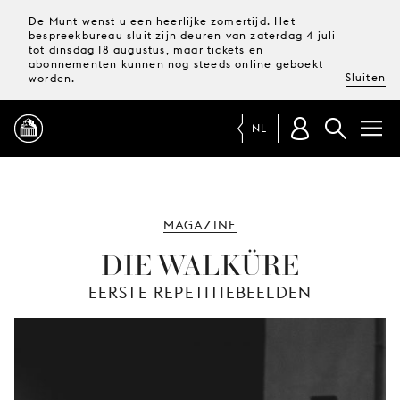
De Munt wenst u een heerlijke zomertijd. Het
bespreekbureau sluit zijn deuren van zaterdag 4 juli
tot dinsdag 18 augustus, maar tickets en
abonnementen kunnen nog steeds online geboekt
Sluiten
worden.
NL
PROGRAMMA
MAGAZINE
MAGAZINE
DIE WALKÜRE
EERSTE REPETITIEBEELDEN
TICKETS &
ABONNEMENTEN
UW
BEZOEK