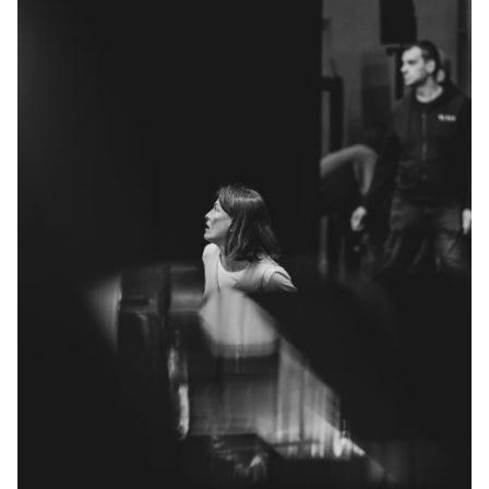
JONG
PUBLIEK
DE
MUNT
STEUN
ONS