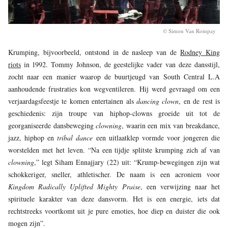
© Simon Van Rompay
Krumping, bijvoorbeeld, ontstond in de nasleep van de
Rodney King
riots
in 1992. Tommy Johnson, de geestelijke vader van deze dansstijl,
zocht naar een manier waarop de buurtjeugd van South Central L.A
aanhoudende frustraties kon wegventileren. Hij werd gevraagd om een
verjaardagsfeestje te komen entertainen als
dancing clown
, en de rest is
geschiedenis: zijn troupe van hiphop-clowns groeide uit tot de
georganiseerde dansbeweging
clowning
, waarin een mix van breakdance,
jazz, hiphop en
tribal dance
een uitlaatklep vormde voor jongeren die
worstelden met het leven. “Na een tijdje splitste krumping zich af van
clowning
,” legt Siham Ennajjary (22) uit: “Krump-bewegingen zijn wat
schokkeriger, sneller, athletischer. De naam is een acroniem voor
Kingdom Radically Uplifted Mighty Praise
, een verwijzing naar het
spirituele karakter van deze dansvorm. Het is een energie, iets dat
rechtstreeks voortkomt uit je pure emoties, hoe diep en duister die ook
mogen zijn”.