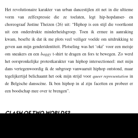
Het revolutionaire karakter van urban dancestijlen zit net in die ultieme
vorm van zelfexpressie die ze toelaten, legt hip-hopdanser- en
choreograaf Justine Theizen (26) uit: “Hiphop is een stijl die voortkomt
uit een onderdrukte minderheidsgroep. Toen ik ermee in aanraking
kwam, besefte ik dat ik me plots veel veiliger voelde om uitdrukking te
geven aan mijn genderidentiteit. Plotseling was het ‘oké’ voor een meisje
om sneakers en een
baggy
t-shirt te dragen en fors te bewegen. Zo werd
het oorspronkelijke protestkarakter van hiphop intersectioneel: met mijn
dans vertegenwoordig ik de subgroep vanwaaruit hiphop ontstond, maar
tegelijkertijd belichaamt het ook mijn strijd voor
queer representation
in
de Belgische dansscène. Ik ben hiphop in al zijn facetten en probeer er
een boodschap mee over te brengen”.
CLASH OF TWO WORLDS?
Die boodschap vindt nu dus zijn weerklank in een operavoorstelling over
revoluties en hun levensvatbaarheid. Alleen werken de urban dancers in