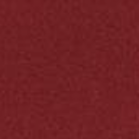
JONG
PUBLIEK
DE
MUNT
STEUN
ONS