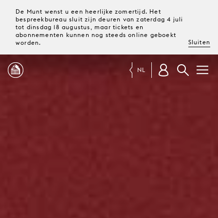
De Munt wenst u een heerlijke zomertijd. Het
bespreekbureau sluit zijn deuren van zaterdag 4 juli
tot dinsdag 18 augustus, maar tickets en
abonnementen kunnen nog steeds online geboekt
Sluiten
worden.
NL
PROGRAMMA
MAGAZINE
TICKETS &
ABONNEMENTEN
UW
BEZOEK