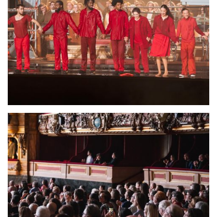
JONG
PUBLIEK
DE
MUNT
STEUN
ONS