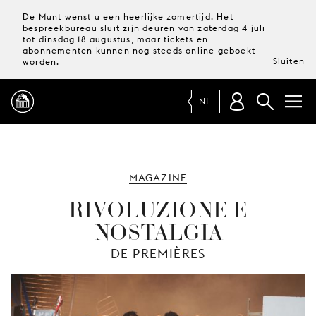
De Munt wenst u een heerlijke zomertijd. Het
bespreekbureau sluit zijn deuren van zaterdag 4 juli
tot dinsdag 18 augustus, maar tickets en
abonnementen kunnen nog steeds online geboekt
Sluiten
worden.
NL
PROGRAMMA
MAGAZINE
MAGAZINE
RIVOLUZIONE E
NOSTALGIA
TICKETS &
ABONNEMENTEN
DE PREMIÈRES
UW
BEZOEK