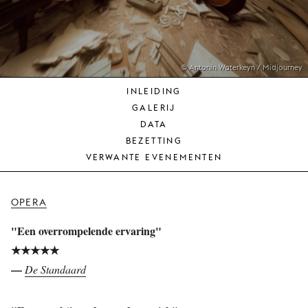
JONG
PUBLIEK
DE
MUNT
© Antonin Waterkeyn / Midjourney
INLEIDING
STEUN
GALERIJ
ONS
DATA
BEZETTING
VERWANTE EVENEMENTEN
OPERA
"Een overrompelende ervaring"
★★★★★
—
De Standaard