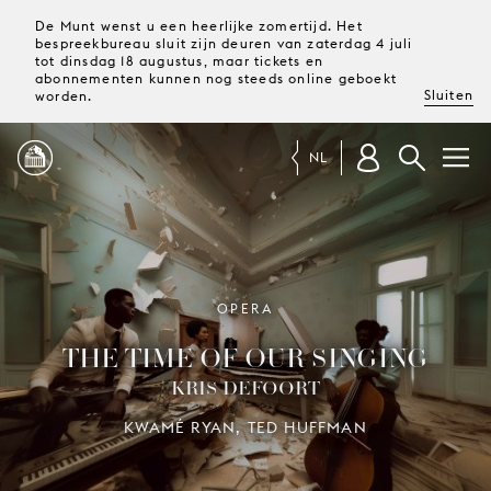
De Munt wenst u een heerlijke zomertijd. Het
bespreekbureau sluit zijn deuren van zaterdag 4 juli
tot dinsdag 18 augustus, maar tickets en
abonnementen kunnen nog steeds online geboekt
Sluiten
worden.
NL
PROGRAMMA
MAGAZINE
OPERA
THE TIME OF OUR SINGING
TICKETS &
KRIS DEFOORT
ABONNEMENTEN
KWAMÉ RYAN, TED HUFFMAN
UW
BEZOEK