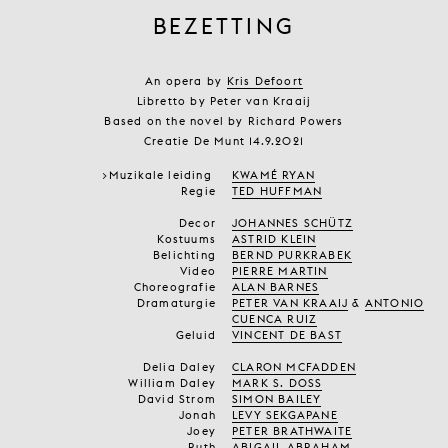
BEZETTING
An opera by
Kris Defoort
Libretto by Peter van Kraaij
Based on the novel by Richard Powers
Creatie De Munt 14.9.2021
>Muzikale leiding
KWAMÉ RYAN
Regie
TED HUFFMAN
Decor
JOHANNES SCHÜTZ
Kostuums
ASTRID KLEIN
Belichting
BERND PURKRABEK
Video
PIERRE MARTIN
Choreografie
ALAN BARNES
Dramaturgie
PETER VAN KRAAIJ
&
ANTONIO
CUENCA RUIZ
Geluid
VINCENT DE BAST
Delia Daley
CLARON MCFADDEN
William Daley
MARK S. DOSS
David Strom
SIMON BAILEY
Jonah
LEVY SEKGAPANE
Joey
PETER BRATHWAITE
Ruth
ABIGAIL ABRAHAM