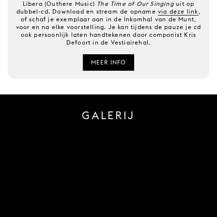
Libera (Outhere Music)
The Time of Our Singing
uit op
dubbel-cd. Download en stream de opname
via deze link
,
of schaf je exemplaar aan in de Inkomhal van de Munt,
voor en na elke voorstelling. Je kan tijdens de pauze je cd
ook persoonlijk laten handtekenen door componist Kris
Defoort in de Vestiairehal.
MEER INFO
GALERIJ