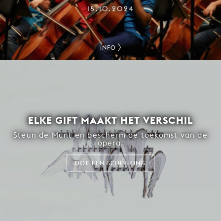
18.10.2024
INFO
ELKE GIFT MAAKT HET VERSCHIL
Steun de Munt en bescherm de toekomst van de
opera.
DOE EEN SCHENKING