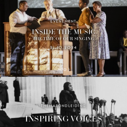
EVENEMENT
INSIDE THE MUSIC
THE TIME OF OUR SINGING
21.10.2024
INFO
THEMARONDLEIDING
INSPIRING VOICES