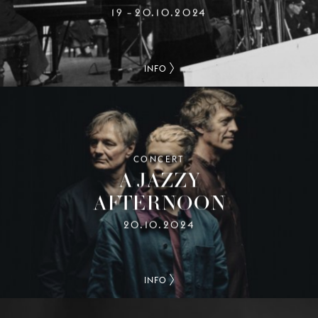
19
20.10.2024
–
INFO
CONCERT
A JAZZY
AFTERNOON
20.10.2024
INFO