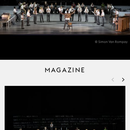
© Simon Van Rompay
MAGAZINE
<
>