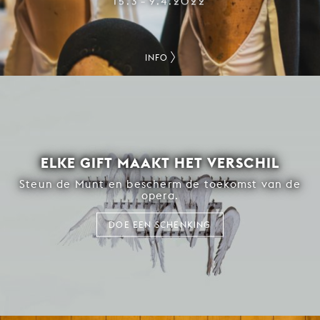
15.3
9.4.2022
–
INFO
ELKE GIFT MAAKT HET VERSCHIL
Steun de Munt en bescherm de toekomst van de
opera.
DOE EEN SCHENKING