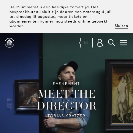
De Munt wenst u een heerlijke zomertijd. Het
bespreekbureau sluit zijn deuren van zaterdag 4 juli
tot dinsdag 18 augustus, maar tickets en
abonnementen kunnen nog steeds online geboekt
Sluiten
worden.
NL
PROGRAMMA
MAGAZINE
EVENEMENT
MEET THE
DIRECTOR
TICKETS &
ABONNEMENTEN
TOBIAS KRATZER
UW
BEZOEK