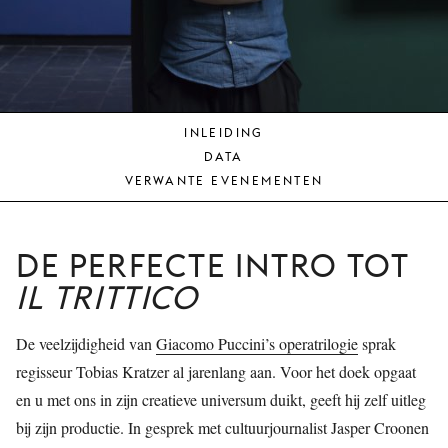
JONG
PUBLIEK
DE
MUNT
INLEIDING
STEUN
DATA
ONS
VERWANTE EVENEMENTEN
DE PERFECTE INTRO TOT
IL TRITTICO
De veelzijdigheid van
Giacomo Puccini’s operatrilogie
sprak
regisseur Tobias Kratzer al jarenlang aan. Voor het doek opgaat
en u met ons in zijn creatieve universum duikt, geeft hij zelf uitleg
bij zijn productie. In gesprek met cultuurjournalist Jasper Croonen