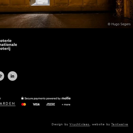
© Hugo Segers
e
ARDEN
Design by
Vruchtvlees
,
website by
Tentwelve