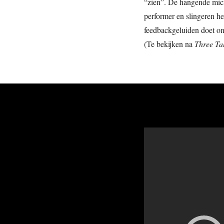
“zien”. De hangende mic
performer en slingeren h
feedbackgeluiden doet ont
(Te bekijken na
Three Ta