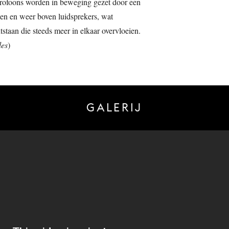
rofoons worden in beweging gezet door een
een en weer boven luidsprekers, wat
staan die steeds meer in elkaar overvloeien.
les
)
GALERIJ