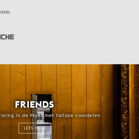
USSEL
FRIENDS
rvaring in de Munt met talloze voordelen
LEES MEER