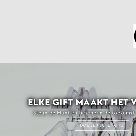
ELKE GIFT MAAKT HET 
Steun de Munt en bescherm de toekomst 
DOE EEN SCHENKING