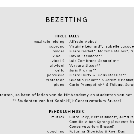
BEZETTING
THREE TALES
muzikale leiding
Alfredo Abbati
soprano
Virginie Léonard*, Isabelle Jacque
tenore
Pierre Derhet*, Maxime Melnik*, G
viool 1
David Escudero**
viool 2
Luis Zambrano Sanabria**
altviool
Varvara Jitcov**
cello
Juris Klavins**
percussie
Pierre Hurty & Lucas Messler**
vibrafoon
Quentin Fiquet** & Jérémie Pannet
piano
Carlo Prampolini** & Thibaut Suru
reaten, solisten of leden van de MMAcademy en studenten van het
** Studenten van het Koninklijk Conservatorium Brussel
PENDULUM MUSIC
muziek
Clara Levy, Bert Minnaert, Alma Mo
Camille-Alban Spreng (Students fr
Conservatorium Brussel)
coaching
Katarina Glowicka & Roel Das