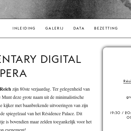
INLEIDING
GALERIJ
DATA
BEZETTING
NTARY DIGITAL
OPERA
Rés
 Reich
zijn 80ste verjaardag. Ter gelegenheid van
nt deze grote naam uit de minimalistische
gr
 kijker met baanbrekende uitvoeringen van zijn
 de spiegelzaal van het Résidence Palace. Dit
19:30 / 20
00
tje is bovendien maar zelden toegankelijk voor het
on evenement!