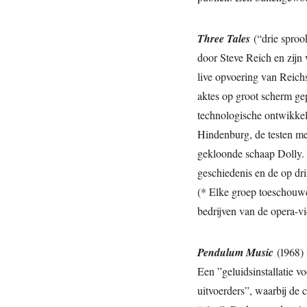
Three Tales
(“drie sproo
door Steve Reich en zijn 
live opvoering van Reich
aktes op groot scherm gep
technologische ontwikkel
Hindenburg, de testen me
gekloonde schaap Dolly. 
geschiedenis en de op dri
(* Elke groep toeschouwer
bedrijven van de opera-vi
Pendulum Music
(1968) 
Een ”geluidsinstallatie v
uitvoerders”, waarbij de 