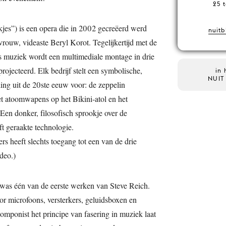
25 
kjes”) is een opera die in 2002 gecreëerd werd
nuitb
vrouw, videaste Beryl Korot. Tegelijkertijd met de
s muziek wordt een multimediale montage in drie
rojecteerd. Elk bedrijf stelt een symbolische,
in 
NUIT
ing uit de 20ste eeuw voor: de zeppelin
t atoomwapens op het Bikini-atol en het
Een donker, filosofisch sprookje over de
ft geraakte technologie.
s heeft slechts toegang tot een van de drie
deo.)
was één van de eerste werken van Steve Reich.
oor microfoons, versterkers, geluidsboxen en
componist het principe van fasering in muziek laat