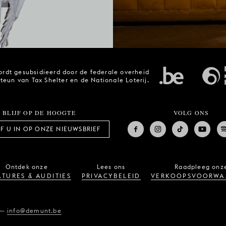
rdt gesubsidieerd door de federale overheid
steun van Tax Shelter en de Nationale Loterij.
BLIJF OP DE HOOGTE
VOLG ONS
JF U IN OP ONZE NIEUWSBRIEF
Ontdek onze
Lees ons
Raadpleeg onz
TURES & AUDITIES
PRIVACYBELEID
VERKOOPSVOORWA
—
info@demunt.be