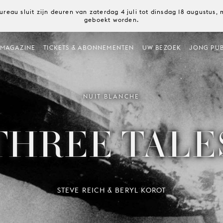
ureau sluit zijn deuren van zaterdag 4 juli tot dinsdag 18 augustus
geboekt worden.
MAGAZINE
TICKETS & ABONNEMENTEN
UW BEZOEK
JONG PUB
NUIT BLANCHE
THREE TALE
STEVE REICH & BERYL KOROT