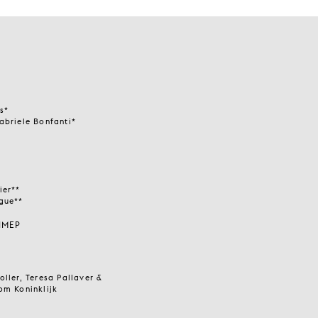
s*
abriele Bonfanti*
ier**
gue**
 IMEP
ller, Teresa Pallaver &
om Koninklijk