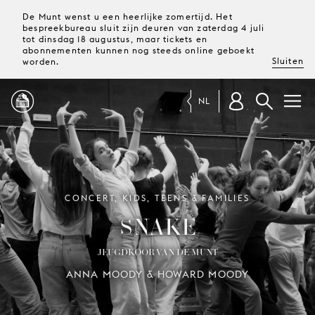
De Munt wenst u een heerlijke zomertijd. Het
bespreekbureau sluit zijn deuren van zaterdag 4 juli
tot dinsdag 18 augustus, maar tickets en
abonnementen kunnen nog steeds online geboekt
Sluiten
worden.
NL
PROGRAMMA
MAGAZINE
CONCERT, KIDS, TEENS & FAMILIES
SNAKE
TICKETS &
ABONNEMENTEN
JEUGDKOOR VAN DE MUNT
ANNA MOODY & HOWARD MOODY
UW
BEZOEK