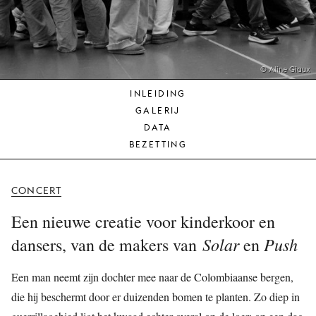
JONG
PUBLIEK
DE
MUNT
© Aline Giaux
INLEIDING
STEUN
GALERIJ
ONS
DATA
BEZETTING
CONCERT
Een nieuwe creatie voor kinderkoor en
Solar
Push
dansers, van de makers van
en
Een man neemt zijn dochter mee naar de Colombiaanse bergen,
die hij beschermt door er duizenden bomen te planten. Zo diep in