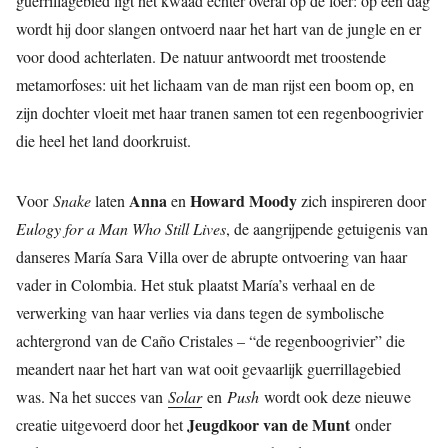
guerrillagebied ligt het kwaad echter overal op de loer: op een dag
wordt hij door slangen ontvoerd naar het hart van de jungle en er
voor dood achterlaten. De natuur antwoordt met troostende
metamorfoses: uit het lichaam van de man rijst een boom op, en
zijn dochter vloeit met haar tranen samen tot een regenboogrivier
die heel het land doorkruist.
Anna
Howard Moody
Voor
Snake
laten
en
zich inspireren door
Eulogy for a Man Who Still Lives
, de aangrijpende getuigenis van
danseres María Sara Villa over de abrupte ontvoering van haar
vader in Colombia. Het stuk plaatst María’s verhaal en de
verwerking van haar verlies via dans tegen de symbolische
achtergrond van de Caño Cristales – “de regenboogrivier” die
meandert naar het hart van wat ooit gevaarlijk guerrillagebied
was. Na het succes van
Solar
en
Push
wordt ook deze nieuwe
Jeugdkoor van de Munt
creatie uitgevoerd door het
onder