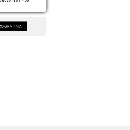
pauze (25’) – 35’
ROGRAMMA