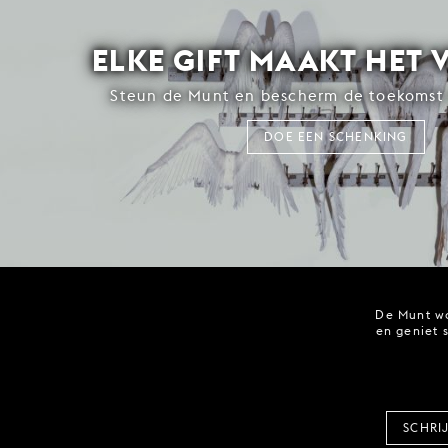
ELKE GIFT MAAKT HET 
Steun de Munt en bescherm de toekomst 
DOE EEN SCHENKING
De Munt wo
en geniet 
SCHRI