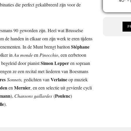
40’ – 
inaties die perfect gekalibreerd zijn voor de
P
esmans 90 geworden zijn. Heel wat Brusselse
m de handen in elkaar om zijn werk te eren tijdens
Stéphane
venementen. In de Munt brengt bariton
olker in
Au monde
en
Pinocchio
, een eerbetoon
Simon Lepper
, begeleid door pianist
en sopraan
engen ze een recital met liederen van Boesmans
res
Verlaine
Sonnets,
gedichten van
op muziek
den
Mernier
en
, en een selectie uit gevierde cycli
mann
Poulenc
),
Chansons gaillardes
(
)
le
).