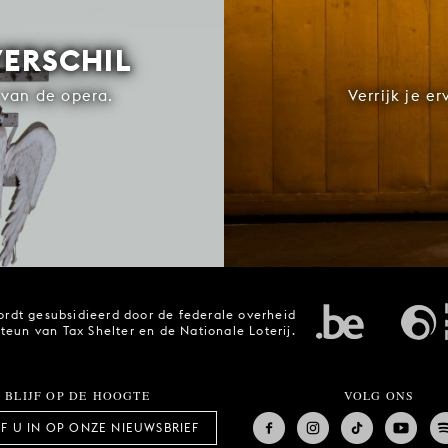
VERSCHIL
van de opera.
Verrijk je e
rdt gesubsidieerd door de federale overheid
steun van Tax Shelter en de Nationale Loterij.
BLIJF OP DE HOOGTE
VOLG ONS
JF U IN OP ONZE NIEUWSBRIEF