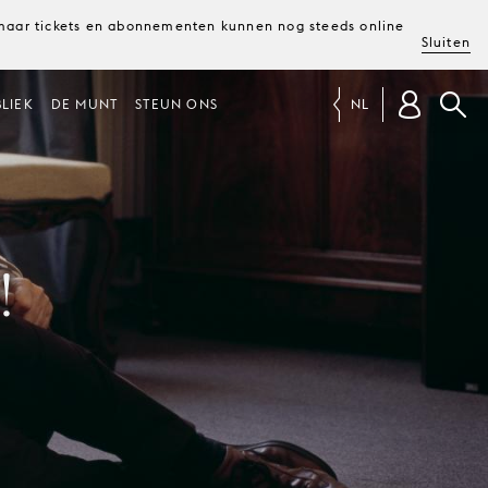
, maar tickets en abonnementen kunnen nog steeds online
Sluiten
LIEK
DE MUNT
STEUN ONS
NL
!