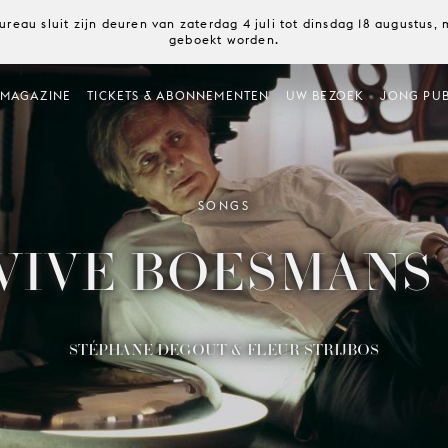
ureau sluit zijn deuren van zaterdag 4 juli tot dinsdag 18 augustus
geboekt worden.
MAGAZINE
TICKETS & ABONNEMENTEN
UW BEZOEK
JONG PUB
SONGS
VIVE BOESMANS 
STÉPHANE DEGOUT & FLEUR STRIJBOS