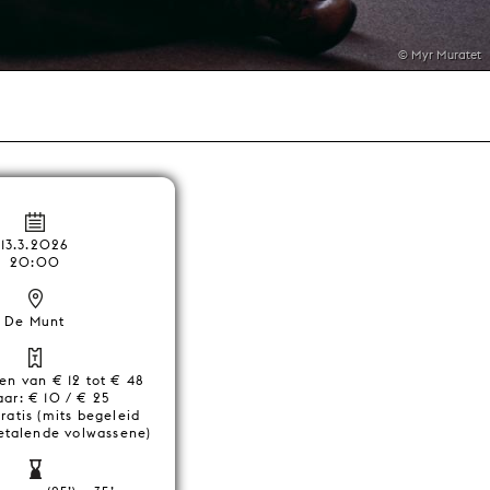
© Myr Muratet
13.3.2026
20:00
De Munt
zen van € 12 tot € 48
aar: € 10 / € 25
Gratis (mits begeleid
etalende volwassene)