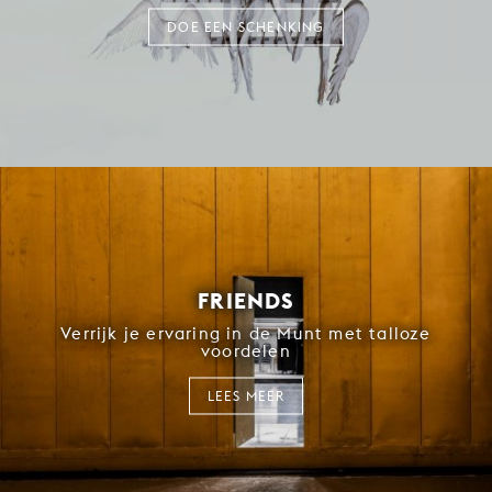
DOE EEN SCHENKING
FRIENDS
Verrijk je ervaring in de Munt met talloze
voordelen
LEES MEER