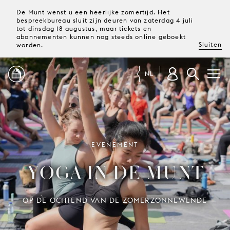
De Munt wenst u een heerlijke zomertijd. Het
bespreekbureau sluit zijn deuren van zaterdag 4 juli
tot dinsdag 18 augustus, maar tickets en
abonnementen kunnen nog steeds online geboekt
Sluiten
worden.
NL
PROGRAMMA
MAGAZINE
EVENEMENT
YOGA IN DE MUNT
TICKETS &
ABONNEMENTEN
OP DE OCHTEND VAN DE ZOMERZONNEWENDE
UW
BEZOEK