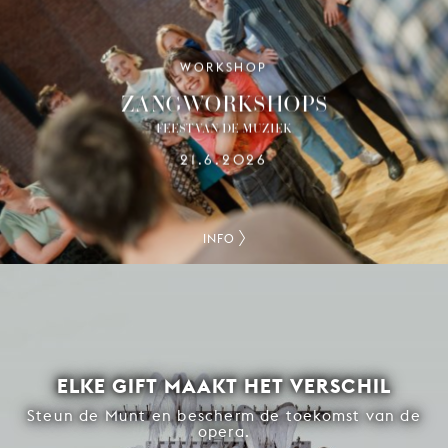
WORKSHOP
ZANGWORKSHOPS
FEEST VAN DE MUZIEK
21.6.2026
INFO
ELKE GIFT MAAKT HET VERSCHIL
Steun de Munt en bescherm de toekomst van de
opera.