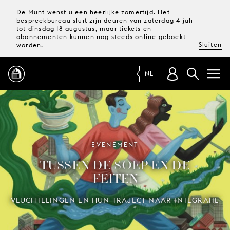
De Munt wenst u een heerlijke zomertijd. Het
bespreekbureau sluit zijn deuren van zaterdag 4 juli
tot dinsdag 18 augustus, maar tickets en
abonnementen kunnen nog steeds online geboekt
Sluiten
worden.
NL
PROGRAMMA
MAGAZINE
EVENEMENT
TUSSEN DE SOEP EN DE
TICKETS &
FEITEN
ABONNEMENTEN
VLUCHTELINGEN EN HUN TRAJECT NAAR INTEGRATIE
UW
BEZOEK