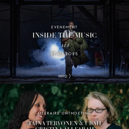
EVENEMENT
INSIDE THE MUSIC
ALI
27.10.2025
INFO
LITERAIRE ONTMOETING
TAINA TERVONEN & UBAH
CRISTINA ALI FARAH