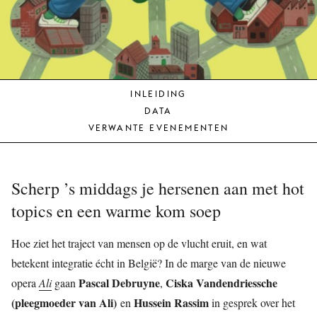
JONG
PUBLIEK
DE
MUNT
INLEIDING
STEUN
DATA
ONS
VERWANTE EVENEMENTEN
Scherp ’s middags je hersenen aan met hot
topics en een warme kom soep
Hoe ziet het traject van mensen op de vlucht eruit, en wat
betekent integratie écht in België? In de marge van de nieuwe
Pascal Debruyne
Ciska Vandendriessche
opera
Ali
gaan
,
(pleegmoeder van Ali)
Hussein Rassim
en
in gesprek over het